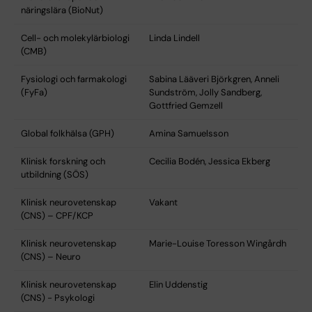
näringslära (BioNut)
Cell- och molekylärbiologi
Linda Lindell
(CMB)
Fysiologi och farmakologi
Sabina Lääveri Björkgren, Anneli
(FyFa)
Sundström, Jolly Sandberg,
Gottfried Gemzell
Global folkhälsa (GPH)
Amina Samuelsson
Klinisk forskning och
Cecilia Bodén, Jessica Ekberg
utbildning (SÖS)
Klinisk neurovetenskap
Vakant
(CNS) – CPF/KCP
Klinisk neurovetenskap
Marie-Louise Toresson Wingårdh
(CNS) – Neuro
Klinisk neurovetenskap
Elin Uddenstig
(CNS) - Psykologi