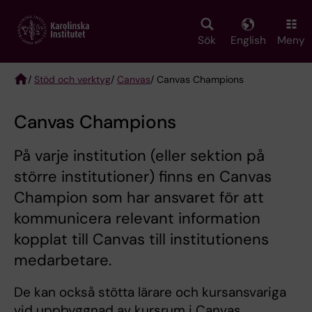
Skip
to
main
Sök
English
Meny
content
/
Stöd och verktyg
/
Canvas
/ Canvas Champions
Breadcrumb
Canvas Champions
På varje institution (eller sektion på
större institutioner) finns en Canvas
Champion som har ansvaret för att
kommunicera relevant information
kopplat till Canvas till institutionens
medarbetare.
De kan också stötta lärare och kursansvariga
vid uppbyggnad av kursrum i Canvas.