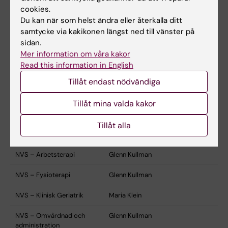
biostatistik (MEB)
cookies.
Du kan när som helst ändra eller återkalla ditt
Miktobiologi, tumör- och
Vakant
samtycke via kakikonen längst ned till vänster på
cellbiologi (MTC)
sidan.
Mer information om våra kakor
Miljömedicin (IMM)
Johanna Bergman
Read this information in English
Molekylär medicin och kirurgi
Susanne Forsberg
Tillåt endast nödvändiga
(MMK)
Tillåt mina valda kakor
Neurovetenskap (Neuro)
Elinor Schuberg
Tillåt alla
NVS - Allmänmedicin och
Mia Pettersson
primärvård
NVS – Arbetsterapi
Glenn Kullman
NVS – Fysioterapi
Glenn Kullman
NVS – Klinisk Geriatrik
Maria Klein
NVS – Omvårdnad och
Glenn Kullman
administration