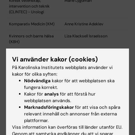
Klinisk vetenskap,
Marie Lygdman
intervention och teknik
(CLINTEC) - Urologi
Komparativ Medicin (KM)
Anne Kristine Adeklev
Kvinnors och barns hälsa
Liza Klacksell Israelsson
(KBH)
Laboratoriemedicin
Anna Wiik
Vi använder kakor (cookies)
(LabMed)
På Karolinska Institutets webbplats använder vi
Lärande, information,
Ulrika Schüldt Håård
kakor för olika syften:
management och etik (LIME)
Nödvändiga
kakor för att webbplatsen ska
fungera korrekt.
Medicin Huddinge (MedH)
Mary Hyll och Yvonne Edlund
Kakor för
analys
för att förstå hur
webbplatsen används.
Medicin Solna (MedS)
Mari Liljefors och Louisa Cheung
Marknadsföringskakor
för att visa och spåra
relevant innehåll och annonser från externa
Medicinsk biokemi och
Bernhard Lohkamp
biofysik (MBB)
plattformar.
Viss information kan överföras till länder utanför EU.
Medicinsk epidemiologi och
Kristina Leif
Genom att samtycka godkänner du att vi sparar