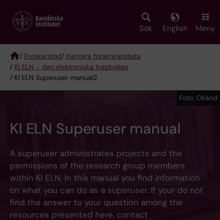
Skip
to
main
Sök
English
Meny
content
/
Forskarstöd
/
Hantera forskningsdata
/
KI ELN - den elektroniska loggboken
Breadcrumb
/ KI ELN Superuser manual2
Foto: Okänd
KI ELN Superuser manual
A superuser administrates projects and the
permissions of the research group members
within KI ELN. In this manual you find information
on what you can do as a superuser. If your do not
find the answer to your question among the
resources presented here, contact