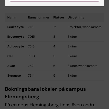
Plan 7
Namn
Rumsnummer
Platser
Utrustning
Leukocyte
7118
12
Projektor, webbkamera
Erytrocyte
7015
8
Skärm
Adipocyte
7516
4
Skärm
Cell
7310
5
Skärm
Axon
7621
6
Skärm, webbkamera
Synapse
7614
5
Skärm
Bokningsbara lokaler på campus
Flemingsberg
På campus Flemingsberg finns även andra