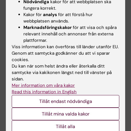
Nödvändiga
kakor för att webbplatsen ska
fungera korrekt.
Plan 6
Kakor för
analys
för att förstå hur
webbplatsen används.
Namn
Rumsnummer
Platser
Utrustning
Marknadsföringskakor
för att visa och spåra
relevant innehåll och annonser från externa
Nucleus
6015
16
Projektor, webbkamera
plattformar.
Viss information kan överföras till länder utanför EU.
Golgi
6615
10
2 x skärm, webbkamera
Genom att samtycka godkänner du att vi sparar
cookies.
Lysosome
6010
10
Skärm
Du kan när som helst ändra eller återkalla ditt
samtycke via kakikonen längst ned till vänster på
Peroxisome
6310
5
Skärm
sidan.
Insulin
6116
5
Skärm
Mer information om våra kakor
Read this information in English
Glucose
6323
5
Skärm
Tillåt endast nödvändiga
Chromatin
6516
4
Skärm
Tillåt mina valda kakor
Tillåt alla