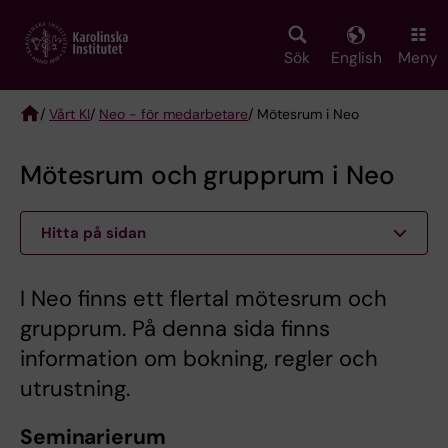
Skip
to
main
Sök
English
Meny
content
/
Vårt KI
/
Neo - för medarbetare
/ Mötesrum i Neo
Breadcrumb
Mötesrum och grupprum i Neo
Hitta på sidan
I Neo finns ett flertal mötesrum och
grupprum. På denna sida finns
information om bokning, regler och
utrustning.
Seminarierum