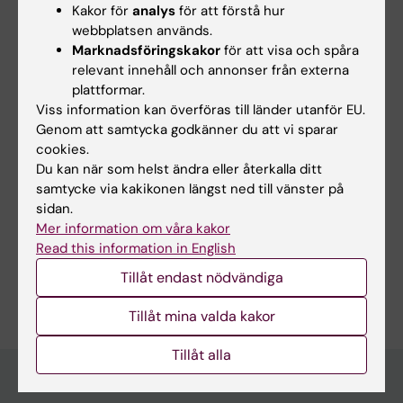
Kakor för
analys
för att förstå hur
Yes
webbplatsen används.
No
Marknadsföringskakor
för att visa och spåra
relevant innehåll och annonser från externa
plattformar.
Innehållsgranskare:
Viss information kan överföras till länder utanför EU.
Petter Höglund
Genom att samtycka godkänner du att vi sparar
Redaktör:
Karin Vikström
cookies.
Sidan uppdaterad:
2026-03-19
Du kan när som helst ändra eller återkalla ditt
samtycke via kakikonen längst ned till vänster på
sidan.
Dela
Mer information om våra kakor
Read this information in English
Tillåt endast nödvändiga
Tillåt mina valda kakor
Tillåt alla