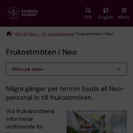
Skip
to
main
Sök
English
Meny
content
/
Vårt KI
/
Neo - för medarbetare
/ Frukostmöten i Neo
Breadcrumb
Frukostmöten i Neo
Hitta på sidan
Några gånger per termin bjuds all Neo-
personal in till frukostmöten.
Vid frukostmötena
informerar
ordförande för