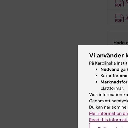
S
S
Hade d
Vi använder 
På Karolinska Insti
Inn
Nödvändiga
k
Cha
Kakor för
ana
Redaktör:
Cha
Marknadsför
Sidan uppda
plattformar.
Viss information kan
Genom att samtycka
Dela
Du kan när som hels
Mer information om
Read this informati