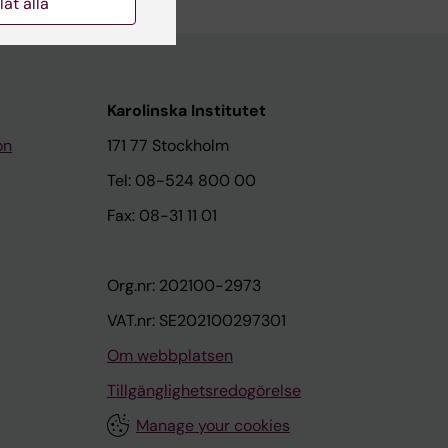
llåt alla
Karolinska Institutet
on
171 77 Stockholm
Tel: 08-524 800 00
Fax: 08-31 11 01
Org.nr: 202100-2973
VAT.nr: SE202100297301
Om webbplatsen
Tillgänglighetsredogörelse
Manage your cookies