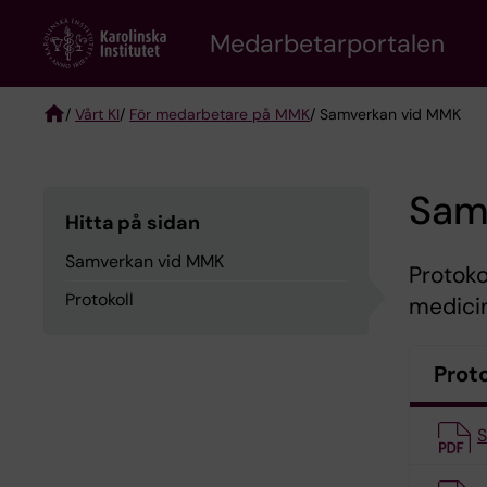
Skip
to
Medarbetarportalen
main
content
/
Vårt KI
/
För medarbetare på MMK
/ Samverkan vid MMK
Breadcrumb
Sam
Hitta på sidan
Samverkan vid MMK
Protoko
Protokoll
medicin
Proto
S