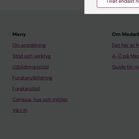
Tillåt endast 
Meny
Om Medarb
Din anställning
Det här är 
Stöd och verktyg
A-Ö på Med
Utbildningsstöd
Guide för 
Forskarutbildning
Forskarstöd
Campus, hus och miljöer
Vårt KI