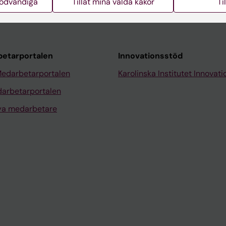
nödvändiga
Tillåt mina valda kakor
Ti
etarportalen
Innovationsstöd
Medarbetarportalen
Karolinska Institutet Innovati
arbetarportalen
nya medarbetare