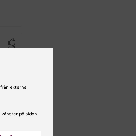
Yes
No
 från externa
l vänster på sidan.