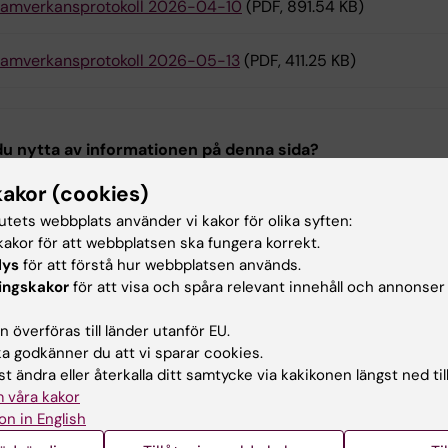
amverkansprotokoll 2026-04-10
(PDF, 891.54 KB)
amverkansprotokoll 2026-05-13
(PDF, 411.25 KB)
u nytta av informationen på denna sida?
kakor (cookies)
tutets webbplats använder vi kakor för olika syften:
ehållsgranskare:
akor för att webbplatsen ska fungera korrekt.
trin Lindahl
lys
för att förstå hur webbplatsen används.
trin Lindahl
ingskakor
för att visa och spåra relevant innehåll och annonser
terad:
2026-05-26
 överföras till länder utanför EU.
 godkänner du att vi sparar cookies.
t ändra eller återkalla ditt samtycke via kakikonen längst ned til
 våra kakor
on in English