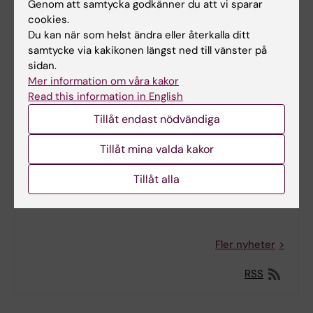
Genom att samtycka godkänner du att vi sparar
Ny avhandling om hur sömn påverkar hjärnhälsa
cookies.
och risken för Alzheimers sjukdom
Du kan när som helst ändra eller återkalla ditt
2026-05-20 16:32
samtycke via kakikonen längst ned till vänster på
sidan.
Mer information om våra kakor
Ny avhandling kartlägger långvariga hälsobesvär
Read this information in English
efter covid-19
Tillåt endast nödvändiga
2026-05-13 09:59
Tillåt mina valda kakor
Nicola Orsini och Karin Garming Legert tilldelas
Pedagogiska priset
Tillåt alla
2026-05-11 14:24
Fler nyheter
RSS