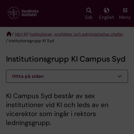
Skip
to
main
Sök
English
Meny
content
/
Vårt KI
/
Institutioner, prefekter och administrativa chefer
/ Institutionsgrupp KI Syd
Breadcrumb
Institutionsgrupp KI Campus Syd
Hitta på sidan
KI Campus Syd består av sex
institutioner vid KI och leds av en
vicerektor som ingår i rektors
ledningsgrupp.