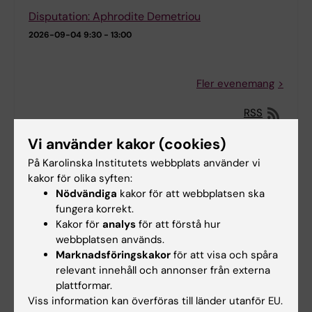
Disputation: Aphrodite Demetriou
2026-09-04
9:30 - 13:00
Fler evenemang
RSS
Vi använder kakor (cookies)
På Karolinska Institutets webbplats använder vi
Nyheter från KI Syd
kakor för olika syften:
ARC:s Juniorretreat 2026
Nödvändiga
kakor för att webbplatsen ska
fungera korrekt.
2026-06-09 14:22
Kakor för
analys
för att förstå hur
webbplatsen används.
Rätt använt alkoholprov kan ge värdefulla insikter
Marknadsföringskakor
för att visa och spåra
vid behandling av högt blodtryck i primärvården
relevant innehåll och annonser från externa
plattformar.
2026-06-01 15:42
Viss information kan överföras till länder utanför EU.