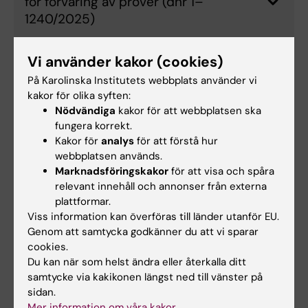
för förvaring av prover (dnr 1–
1240/2025)
Vi använder kakor (cookies)
Uppdrag MAX IV/ESS
På Karolinska Institutets webbplats använder vi
informationsinsatser 2026 (dnr 2-
kakor för olika syften:
4832/2025)
Nödvändiga
kakor för att webbplatsen ska
fungera korrekt.
Kakor för
analys
för att förstå hur
webbplatsen används.
Nationella forskningsinfrastrukturer
Marknadsföringskakor
för att visa och spåra
relevant innehåll och annonser från externa
plattformar.
Process för KI:s behovsinventering av
Viss information kan överföras till länder utanför EU.
nationell forskningsinfrastruktur (dnr 1-
Genom att samtycka godkänner du att vi sparar
424/2025)
cookies.
Du kan när som helst ändra eller återkalla ditt
samtycke via kakikonen längst ned till vänster på
Prioritering av KI:s behov av nationell
sidan.
forskningsinfrastruktur som en del av
Mer information om våra kakor