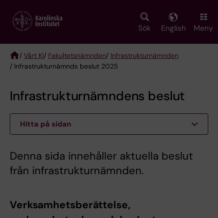
Skip
to
main
Sök
English
Meny
content
/
Vårt KI
/
Fakultetsnämnden
/
Infrastrukturnämnden
/ Infrastrukturnämnds beslut 2025
Breadcrumb
Infrastrukturnämndens beslut
Hitta på sidan
Denna sida innehåller aktuella beslut
från infrastrukturnämnden.
Verksamhetsberättelse,