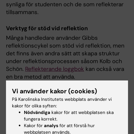
synliga för studenten och de som reflekterar
tillsammans.
Verktyg för stöd vid reflektion
Många handledare använder Gibbs
reflektionscykel som stöd vid reflektion, men
det finns även andra sätt att skapa struktur
under reflektionsprocessen såsom Kolb och
Schön.
Reflekterande loggbok
kan också vara
en bra metod att använda.
Vi använder kakor (cookies)
På Karolinska Institutets webbplats använder vi
kakor för olika syften:
Nödvändiga
kakor för att webbplatsen ska
fungera korrekt.
Kakor för
analys
för att förstå hur
webbplatsen används.