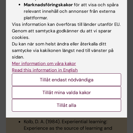
Marknadsföringskakor
för att visa och spåra
relevant innehåll och annonser från externa
plattformar.
Viss information kan överföras till länder utanför EU.
Genom att samtycka godkänner du att vi sparar
cookies.
Bild på Gibbs reflektionscykel med de olika stegen: 1. Beskrivning:
Du kan när som helst ändra eller återkalla ditt
Vad hände? 2. Känslor: Vad tänkte du/ni? Vad kände du/ni? 3.
Värdering: Vad var positivt? Vad var negativt? 4. Analys: Vad kan
samtycke via kakikonen längst ned till vänster på
du/vi lära oss av detta? 5. Slutsats: Kunde du/vi gjort någonting
sidan.
annat? 6. Handlingsplan: Om det hände igen vad skulle du/vi göra då?
Mer information om våra kakor
Foto: Helena Brodin
Read this information in English
Tillåt endast nödvändiga
Fördjupningslitteratur
Tillåt mina valda kakor
Tillåt alla
Gibbs, G. (1988).
Learning by doing: A guide
to teaching and learning methods
. FEU.
Kolb, D. A. (1984). Experiential learning:
Experience as the source of learning and