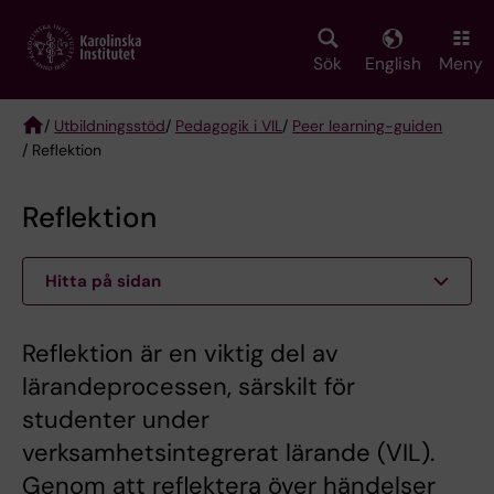
Skip
to
main
Sök
English
Meny
content
/
Utbildningsstöd
/
Pedagogik i VIL
/
Peer learning-guiden
/ Reflektion
Breadcrumb
Reflektion
Hitta på sidan
Reflektion är en viktig del av
lärandeprocessen, särskilt för
studenter under
verksamhetsintegrerat lärande (VIL).
Genom att reflektera över händelser