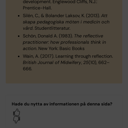
development. Englewood Cliffs, N.J.:
Prentice-Hall.
Silén, C., & Bolander Laksov, K. (2013).
Att
skapa pedagogiska möten i medicin och
vård
. Studentlitteratur.
Schön, Donald A. (1983).
The reflective
practitioner: how professionals think in
action
. New York: Basic Books
Wain, A. (2017). Learning through reflection.
British Journal of Midwifery
,
25
(10), 662–
666.
Hade du nytta av informationen på denna sida?
Yes
No