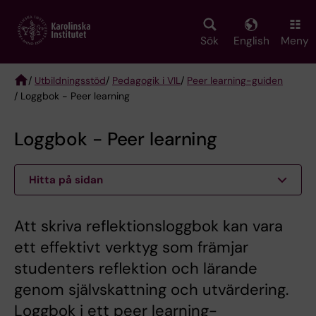
Skip
to
main
Sök
English
Meny
content
/
Utbildningsstöd
/
Pedagogik i VIL
/
Peer learning-guiden
/ Loggbok - Peer learning
Breadcrumb
Loggbok - Peer learning
Hitta på sidan
Att skriva reflektionsloggbok kan vara
ett effektivt verktyg som främjar
studenters reflektion och lärande
genom självskattning och utvärdering.
Loggbok i ett peer learning-