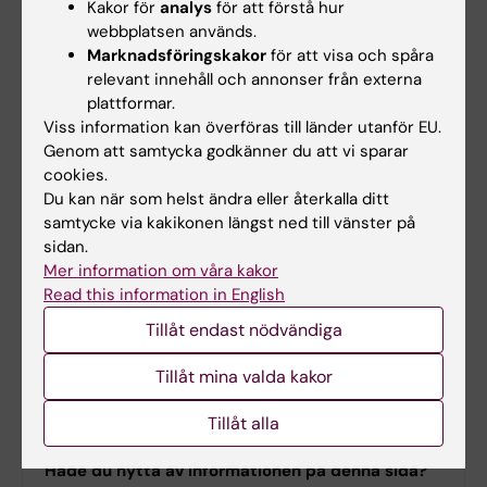
Loggbok kan också kallas för eller
Kakor för
analys
för att förstå hur
användas som en
reflektionsdagbok
, i
webbplatsen används.
Marknadsföringskakor
för att visa och spåra
vilket studenten skriver för att synliggöra
relevant innehåll och annonser från externa
sin egen utveckling. Innehållet kan sedan
plattformar.
att användas under reflektionsseminarier
Viss information kan överföras till länder utanför EU.
eller -tillfällen med medstudenter.
Genom att samtycka godkänner du att vi sparar
Reflektionslogg kan föras i digitalt (i till
cookies.
Du kan när som helst ändra eller återkalla ditt
exempel en e-portfolio eller via
samtycke via kakikonen längst ned till vänster på
lärplattform) eller fysiskt på papper.
sidan.
Loggboksinlägg kan vara en del av en
Mer information om våra kakor
summativ bedömning, liksom att vara ett
Read this information in English
led i att följa en utveckling.
Tillåt endast nödvändiga
Loggar kan ske skriftligt, med ljudfil eller
annat inspelat material till
Tillåt mina valda kakor
exempel blogginlägg.
Tillåt alla
Hade du nytta av informationen på denna sida?