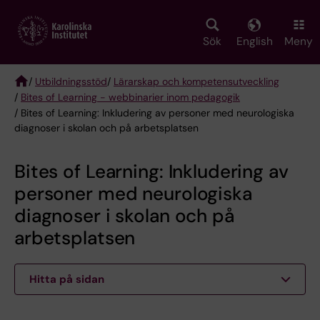
Skip
to
main
Sök
English
Meny
content
/
Utbildningsstöd
/
Lärarskap och kompetensutveckling
/
Bites of Learning - webbinarier inom pedagogik
Breadcrumb
/ Bites of Learning: Inkludering av personer med neurologiska
diagnoser i skolan och på arbetsplatsen
Bites of Learning: Inkludering av
personer med neurologiska
diagnoser i skolan och på
arbetsplatsen
Hitta på sidan