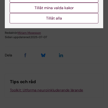
Hade du nytta av informationen på denna sida?
Tillåt mina valda kakor
Yes
No
Tillåt alla
Redaktör:
Miriam Mosesson
Sidan uppdaterad:
2025-07-07
Dela
Tips och råd
Toolkit: Utforma neuroinkluderande lärande