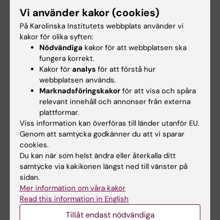
Vi använder kakor (cookies)
Sven Bölte
På Karolinska Institutets webbplats använder vi
Sven Bölte är sedan
kakor för olika syften:
2010 professor i
Nödvändiga
kakor för att webbplatsen ska
barn- och
fungera korrekt.
ungdomspsykiatrisk
Kakor för
analys
för att förstå hur
webbplatsen används.
vetenskap vid KI.
Professor Sven Bölte. Foto: Ulf
Marknadsföringskakor
för att visa och spåra
Han är också chef
Sirborn
relevant innehåll och annonser från externa
för Centrum för
plattformar.
neuropsykiatriska funktionsnedsättningar vid KI
Viss information kan överföras till länder utanför EU.
(KIND) och chef för neuropsykiatridivisionen vid
Genom att samtycka godkänner du att vi sparar
institutionen för kvinnors och barns hälsa. På den
cookies.
kliniska sidan arbetar han som överläkare i klinisk
Du kan när som helst ändra eller återkalla ditt
psykologi och specialist i neuropsykologi vid
samtycke via kakikonen längst ned till vänster på
Barn- och ungdomspsykiatrin Stockholm.
sidan.
Mer information om våra kakor
Read this information in English
Tillåt endast nödvändiga