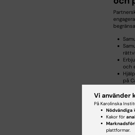
och 
Partners
engagera 
begränsat 
Samut
Samu
rättv
Erbj
och 
Hjälp
på C
Form
Inför
Vi använder 
face;
På Karolinska Insti
Utfo
Nödvändiga
k
(SoTL
Kakor för
ana
Marknadsför
plattformar.
Wh