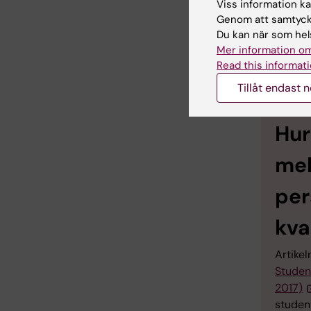
Viss information kan
te
Genom att samtycka
Du kan när som hels
th
Mer information om
Read this informati
(Fre
Tillåt endast 
Hur
mel
per
kva
Artike
Studen
2017)
student