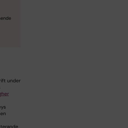
gående
rift under
s
gher
eys
 en
ekterande