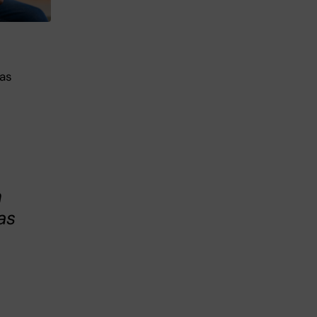
nas
n
as