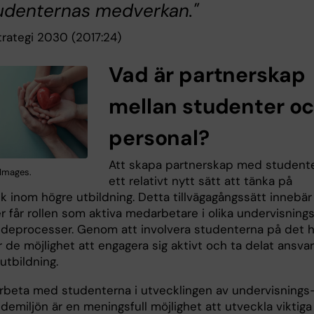
udenternas medverkan."
trategi 2030 (2017:24)
Vad är partnerskap
mellan studenter o
personal?
Att skapa partnerskap med studente
 Images.
ett relativt nytt sätt att tänka på
k inom högre utbildning. Detta tillvägagångssätt innebär
r får rollen som aktiva medarbetare i olika undervisning
ndeprocesser. Genom att involvera studenterna på det h
r de möjlighet att engagera sig aktivt och ta delat ansvar
utbildning.
rbeta med studenterna i utvecklingen av undervisnings
demiljön är en meningsfull möjlighet att utveckla viktiga