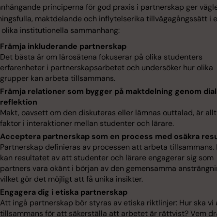
hängande principerna för god praxis i partnerskap ger vägl
ingsfulla, maktdelande och inflytelserika tillvägagångssätt i 
olika institutionella sammanhang:
Främja inkluderande partnerskap
Det bästa är om lärosätena fokuserar på olika studenters
erfarenheter i partnerskapsarbetet och undersöker hur olika
grupper kan arbeta tillsammans.
Främja relationer som bygger på maktdelning genom dia
reflektion
Makt, oavsett om den diskuteras eller lämnas outtalad, är allt
faktor i interaktioner mellan studenter och lärare.
Acceptera partnerskap som en process med osäkra resu
Partnerskap definieras av processen att arbeta tillsammans. 
kan resultatet av att studenter och lärare engagerar sig som
partners vara okänt i början av den gemensamma ansträngni
vilket gör det möjligt att få unika insikter.
Engagera dig i etiska partnerskap
Att ingå partnerskap bör styras av etiska riktlinjer: Hur ska vi
tillsammans för att säkerställa att arbetet är rättvist? Vem dr