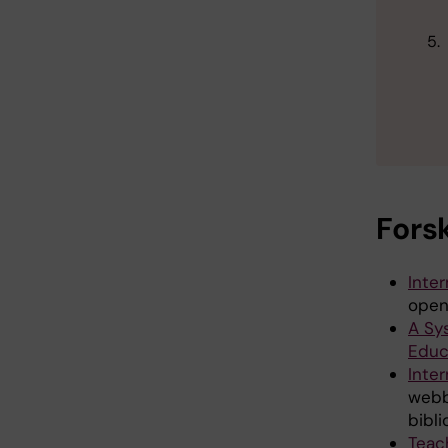
Fors
Inter
open
A Sy
Educ
Inter
webb
bibl
Teac