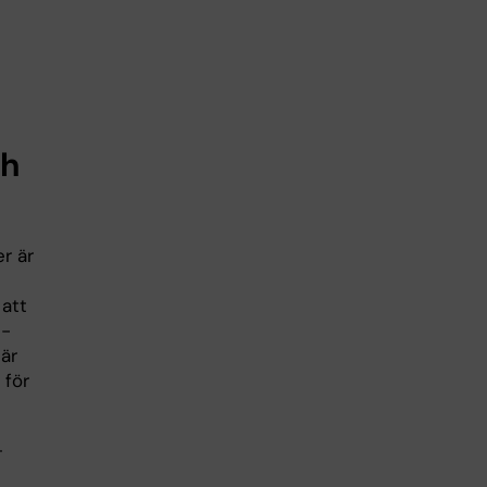
ch
r är
 att
s-
är
 för
-