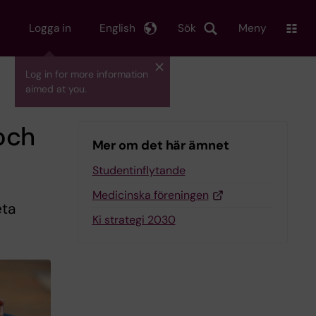
Logga in
English
Sök
Meny
Log in for more information
aimed at you.
och
Mer om det här ämnet
Studentinflytande
Medicinska föreningen
eta
Ki strategi 2030