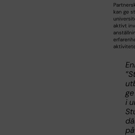
Partners
kan ge s
universit
aktivt in
anställn
erfarenhe
aktivitete
En
”S
ut
ge
i 
St
dä
på