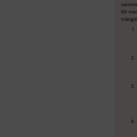
samman
för men
mängd 