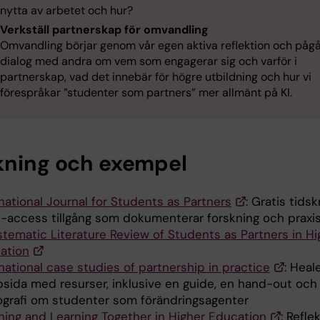
nytta av arbetet och hur?
Verkställ partnerskap för omvandling
Omvandling börjar genom vår egen aktiva reflektion och på
dialog med andra om vem som engagerar sig och varför i
partnerskap, vad det innebär för högre utbildning och hur vi
förespråkar ”studenter som partners” mer allmänt på KI.
kning och exempel
national Journal for Students as Partners
: Gratis tidsk
-access tillgång som dokumenterar forskning och praxi
stematic Literature Review of Students as Partners in Hi
ation
national case studies of partnership in practice
: Heal
sida med resurser, inklusive en guide, en hand-out och
iografi om studenter som förändringsagenter
hing and Learning Together in Higher Education
: Refl