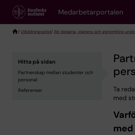
Skip
to
Medarbetarportalen
main
content
/
Utbildningsstöd
/
Att designa, planera och genomföra unde
Breadcrumb
Part
Hitta på sidan
per
Partnerskap mellan studenter och
personal
Ta reda
Referenser
med stu
Varf
med 