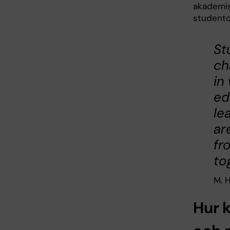
akademis
studentc
St
ch
in
ed
le
ar
fr
to
M. H
Hur 