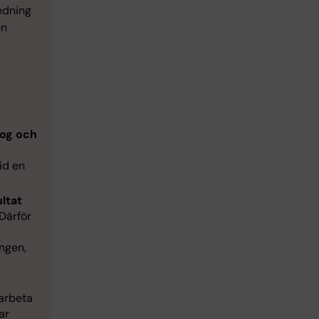
edning
en
log och
id en
ltat
Därför
ngen,
 arbeta
ar