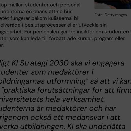
kap mellan studenter och personal
tudenterna en chans att se hur
Foto: Gettyimages.
etet fungerar bakom kulisserna, bli
volverade i beslutsprocesser eller utveckla sin
ingsbarhet. För personalen ger de insikter om studenter
ter som kan leda till förbättrade kurser, program eller
r.
ligt KI Strategi 2030 ska vi engagera
tudenter som medaktörer i
bildningarnas utformning" så att vi ka
 "praktiska förutsättningar för att finn
universitetets hela verksamhet.
udenterna är medaktörer och har
rigenom också ett medansvar i att
verka utbildningen. KI ska underlätta