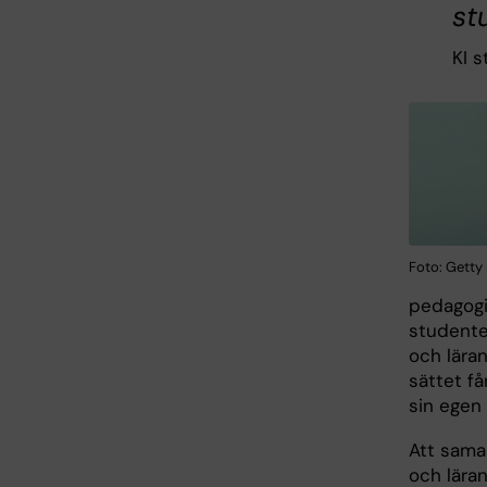
st
KI s
Foto: Getty
pedagogi
studente
och lära
sättet få
sin egen 
Att sama
och läran