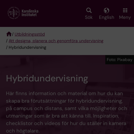
Skip
to
main
Sök
English
Meny
content
/
Utbildningsstöd
/
Att designa, planera och genomföra undervisning
Breadcrumb
/ Hybridundervisning
Foto: Pixabay
Hybridundervisning
Här finns information och material om hur du kan
skapa bra förutsättningar för hybridundervisning,
på campus och distans, samt vilka möjligheter och
utmaningar som är bra att känna till. Inspiration,
checklistor och videos för hur du ställer in kamera
och högtalare.