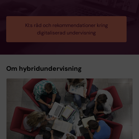
KI:s råd och rekommendationer kring
digitaliserad undervisning
Om hybridundervisning