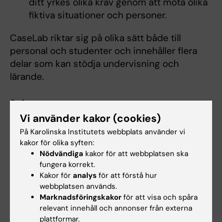
ditt yrkes olika krav genom att möta olika
fiktiva situationer och personer.
CaseLab riktar sig på olika sätt både till
personal och studenter och innehåller flera
delar som kan stödja undervisning och
lärande.
Syfte
Vi använder kakor (cookies)
Syftet med CaseLab för färdighetsträning är
att
På Karolinska Institutets webbplats använder vi
kakor för olika syften:
skapa möjligheter för
studenter
att träna
Nödvändiga
kakor för att webbplatsen ska
fungera korrekt.
själva,
Kakor för
analys
för att förstå hur
tillhandahålla pedagogisk variation
webbplatsen används.
och
inspiration för lärare
.
Marknadsföringskakor
för att visa och spåra
relevant innehåll och annonser från externa
OBS!
I CaseLab är det
inte
möjligt att träna
plattformar.