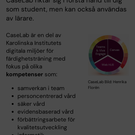
CaseLab riktar sig i första hand till dig
som student, men kan också användas
av lärare.
CaseLab är en del av
Karolinska Institutets
digitala miljöer för
färdighetsträning med
fokus på olika
kompetenser
som:
CaseLab Bild: Henrika
samverkan i team
Florén
personcentrerad vård
säker vård
evidensbaserad vård
förbättringsarbete för
kvalitetsutveckling