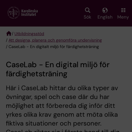
Skip
to
main
Sök
English
Meny
content
/
Utbildningsstöd
/
Att designa, planera och genomföra undervisning
Breadcrumb
/ CaseLab - En digitalt miljö för färdighetsträning
CaseLab - En digital miljö för
färdighetsträning
Här i CaseLab hittar du olika typer av
övningar, spel och case där du har
möjlighet att förbereda dig inför ditt
yrkes olika krav genom att möta olika
fiktiva situationer och personer.