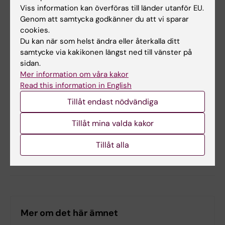
fysiska färdigheter som till exempel att
Viss information kan överföras till länder utanför EU.
palpera.
Genom att samtycka godkänner du att vi sparar
cookies.
Du kan när som helst ändra eller återkalla ditt
Hade du nytta av informationen på denna sida?
samtycke via kakikonen längst ned till vänster på
Yes
sidan.
Mer information om våra kakor
No
Read this information in English
Tillåt endast nödvändiga
Redaktör:
Miriam Mosesson
Sidan uppdaterad:
2026-05-27
Tillåt mina valda kakor
Tillåt alla
Dela
Mer om det här ämnet