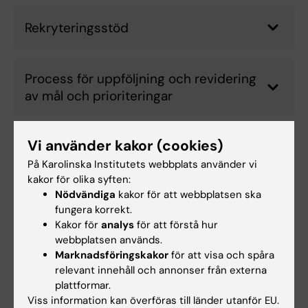
Rekryteringsstöd
Process för uppföljning och revidering
av mål och prioriteringar
Vi använder kakor (cookies)
Prioriterade utvecklingsområden
På Karolinska Institutets webbplats använder vi
kakor för olika syften:
Nödvändiga
kakor för att webbplatsen ska
Utveckla en sammanhållen
fungera korrekt.
kommunikation om KI:s erbjudande
Kakor för
analys
för att förstå hur
inom utbildning
webbplatsen används.
Marknadsföringskakor
för att visa och spåra
relevant innehåll och annonser från externa
Rekrytera bredare
plattformar.
Viss information kan överföras till länder utanför EU.