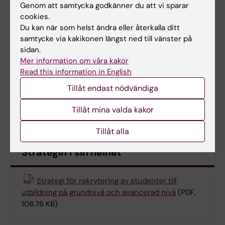
Genom att samtycka godkänner du att vi sparar
cookies.
Ta vara på samarbeten för att nå ut
Du kan när som helst ändra eller återkalla ditt
samtycke via kakikonen längst ned till vänster på
sidan.
Lyfta fram förebilder inom KI
Mer information om våra kakor
Read this information in English
Tillåt endast nödvändiga
Stödja studenter att göra
välinformerade utbildningsval
Tillåt mina valda kakor
Tillåt alla
Strategin i sin helhet
Strategi för rekrytering av studenter till
utbildning på grundnivå och avancerad nivå
(PDF,
108.76 KB)