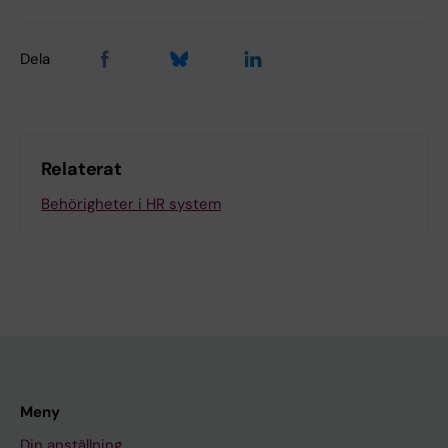
Dela
Relaterat
Behörigheter i HR system
Meny
Din anställning