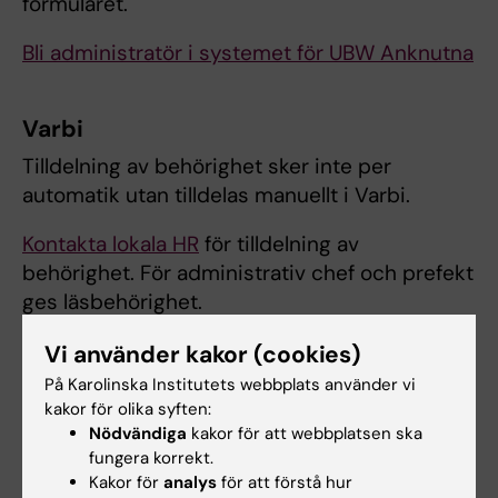
formuläret.
Bli administratör i systemet för UBW Anknutna
Varbi
Tilldelning av behörighet sker inte per
automatik utan tilldelas manuellt i Varbi.
Kontakta lokala HR
för tilldelning av
behörighet. För administrativ chef och prefekt
ges läsbehörighet.
Vi använder kakor (cookies)
Dynamics HR
På Karolinska Institutets webbplats använder vi
kakor för olika syften:
Tilldelning av behörighet sker inte per
Nödvändiga
kakor för att webbplatsen ska
automatik utan tilldelas genom att skapa ett
fungera korrekt.
ärende till IT-support
Kakor för
analys
för att förstå hur