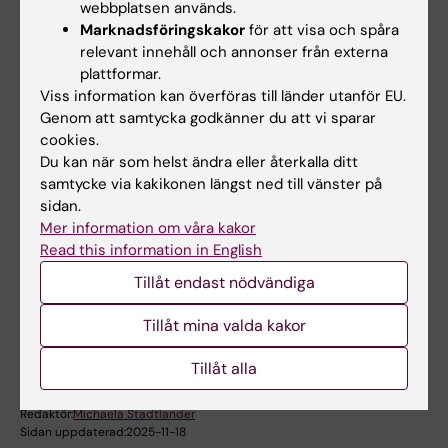
webbplatsen används.
Marknadsföringskakor
för att visa och spåra
relevant innehåll och annonser från externa
plattformar.
Viss information kan överföras till länder utanför EU.
Vid tekniska frågor kontakta IT-
support
Genom att samtycka godkänner du att vi sparar
cookies.
Du kan när som helst ändra eller återkalla ditt
IT-support
samtycke via kakikonen längst ned till vänster på
sidan.
Mer information om våra kakor
Read this information in English
Hade du nytta av informationen på denna sida?
Yes
Tillåt endast nödvändiga
No
Tillåt mina valda kakor
Tillåt alla
Innehållsgranskare:
Louice Andersson
Redaktör:
Michaela Stadtlander
Sidan uppdaterad:
2025-11-18