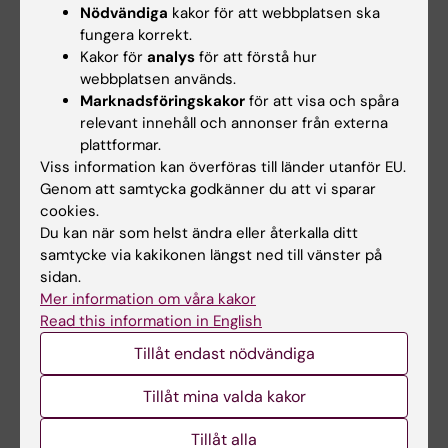
Nödvändiga
kakor för att webbplatsen ska
E-post
fungera korrekt.
Kakor för
analys
för att förstå hur
webbplatsen används.
Marknadsföringskakor
för att visa och spåra
relevant innehåll och annonser från externa
plattformar.
Redaktörer, namn - e-post
Viss information kan överföras till länder utanför EU.
Genom att samtycka godkänner du att vi sparar
cookies.
Du kan när som helst ändra eller återkalla ditt
samtycke via kakikonen längst ned till vänster på
sidan.
Mer information om våra kakor
Read this information in English
Den eller de personer som kommer att arbeta med
bloggen.
Tillåt endast nödvändiga
Tillåt mina valda kakor
Beställare, e-post
Tillåt alla