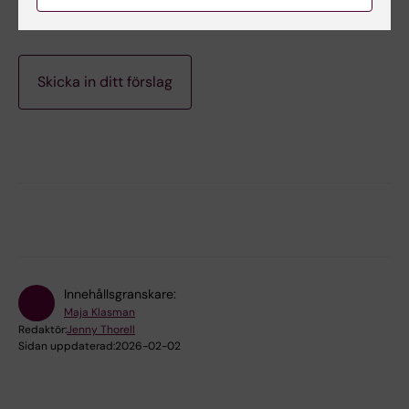
Innehållsgranskare:
Maja Klasman
Redaktör:
Jenny Thorell
Sidan uppdaterad:
2026-02-02