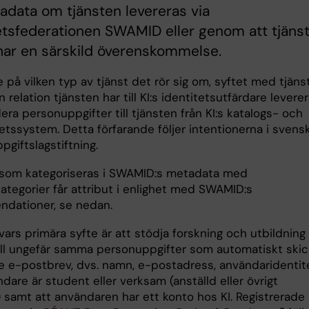
adata om tjänsten levereras via
etsfederationen SWAMID eller genom att tjäns
har en särskild överenskommelse.
på vilken typ av tjänst det rör sig om, syftet med tjäns
n relation tjänsten har till KI:s identitetsutfärdare levere
flera personuppgifter till tjänsten från KI:s katalogs- och
etssystem. Detta förfarande följer intentionerna i svens
giftslagstiftning.
 som kategoriseras i SWAMID:s metadata med
ategorier får attribut i enlighet med SWAMID:s
dationer, se nedan.
vars primära syfte är att stödja forskning och utbildning 
 till ungefär samma personuppgifter som automatiskt ski
e e-postbrev, dvs. namn, e-postadress, användaridentit
are är student eller verksam (anställd eller övrigt
 samt att användaren har ett konto hos KI. Registrerade