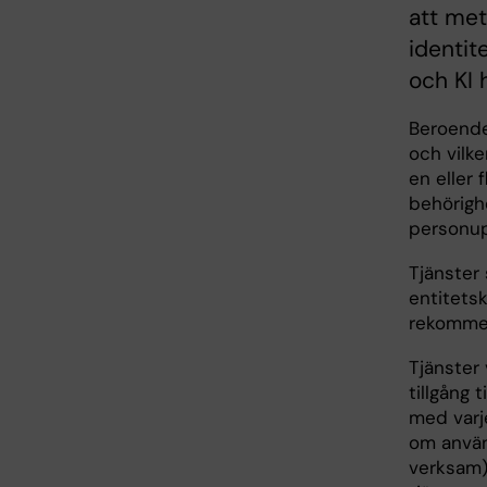
att met
identit
och KI 
Beroende 
och vilke
en eller 
behörigh
personupp
Tjänster
entitetsk
rekommen
Tjänster 
tillgång
med varj
om använd
verksam)