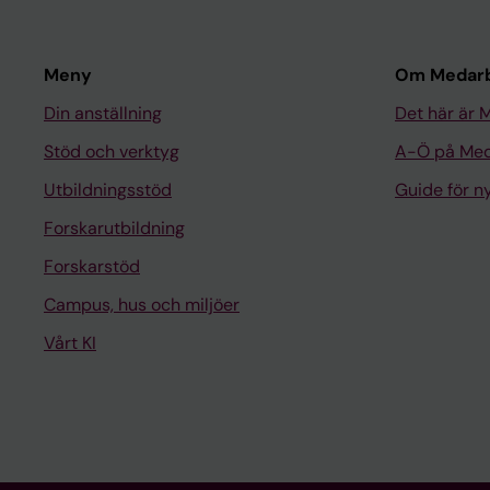
Meny
Om Medarb
Din anställning
Det här är 
Stöd och verktyg
A-Ö på Med
Utbildningsstöd
Guide för 
Forskarutbildning
Forskarstöd
Campus, hus och miljöer
Vårt KI