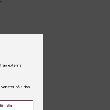
er
r
ång
 från externa
l vänster på sidan.
ebSSO
-
llåt alla