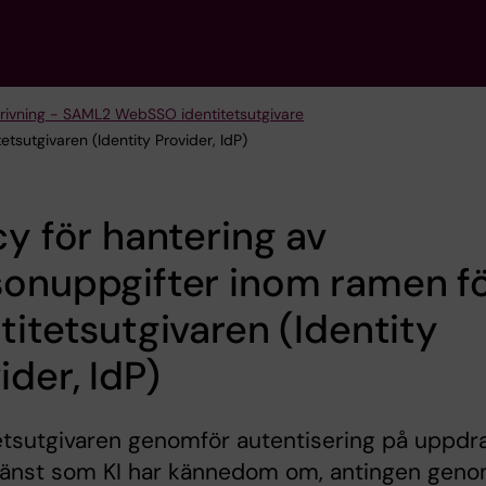
rivning - SAML2 WebSSO identitetsutgivare
etsutgivaren (Identity Provider, IdP)
cy för hantering av
sonuppgifter inom ramen f
titetsutgivaren (Identity
ider, IdP)
etsutgivaren genomför autentisering på uppdr
tjänst som KI har kännedom om, antingen gen