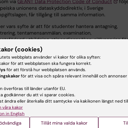
 som via
GÉANT Data Protection Code of Conduct
följ
peiska unionens dataskyddsdirektiv, i Sverige
giftslagen, får tillgång till samma information.
er vars syfte är att för studenter hantera antagning,
strering, tentamensanmälan, examination,
etsförlagd utbildning, stipendieansökan, självservice fö
onton och självservice för KI:s personalsystem får tillg
kakor (cookies)
ändarens personnummer.
tutets webbplats använder vi kakor för olika syften:
akor för att webbplatsen ska fungera korrekt.
lys
för att förstå hur webbplatsen används.
ingskakor
för att visa och spåra relevant innehåll och annonser
 du frågor om SAML2?
 överföras till länder utanför EU.
 godkänner du att vi sparar cookies.
ta Helpdesk
t ändra eller återkalla ditt samtycke via kakikonen längst ned til
r om SWAMID hos SUNET
 våra kakor
information tillsammans med sidan
Beskrivning av SAML2 W
on in English
tetsutgivare
är publicerade enligt gällande krav inom SWAMID
nödvändiga
Tillåt mina valda kakor
Ti
erationen genom SUNET.