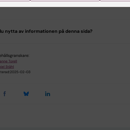
u nytta av informationen på denna sida?
ehållsgranskare:
anne Torell
iel Ståhl
terad:
2025-02-03