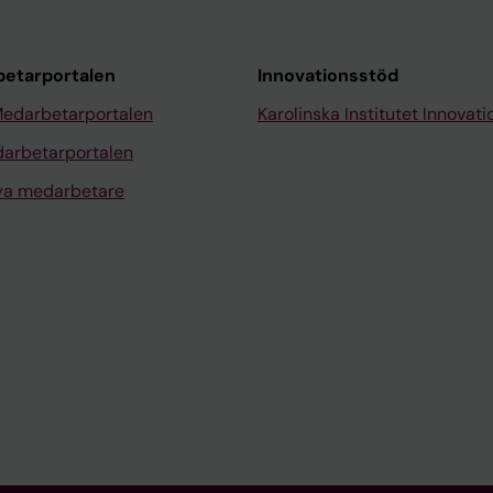
etarportalen
Innovationsstöd
Medarbetarportalen
Karolinska Institutet Innovati
arbetarportalen
nya medarbetare