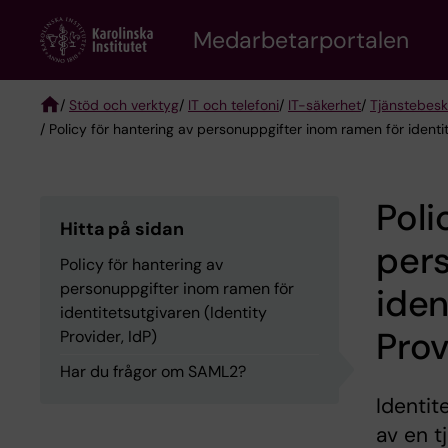
Skip
to
Medarbetarportalen
main
content
/
Stöd och verktyg
/
IT och telefoni
/
IT-säkerhet
/
Tjänstebesk
/ Policy för hantering av personuppgifter inom ramen för identit
Breadcrumb
Poli
Hitta på sidan
per
Policy för hantering av
personuppgifter inom ramen för
iden
identitetsutgivaren (Identity
Prov
Provider, IdP)
Har du frågor om SAML2?
Identit
av en 