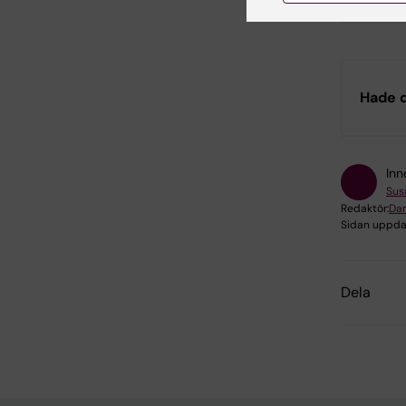
Hade d
Inn
Sus
Redaktör:
Dan
Sidan uppda
Dela