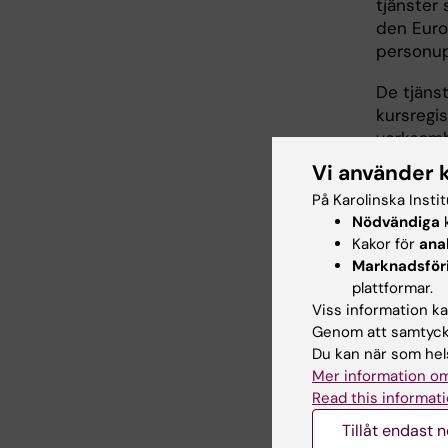
tjänster
den Euro
personupp
De tjänst
kursregi
verksamh
användark
Vi använder 
till anv
På Karolinska Insti
Nödvändiga
k
Kakor för
ana
Marknadsför
Har
plattformar.
Viss information kan
Genom att samtycka
Kontak
Du kan när som hels
Läs me
Mer information om
Denna 
Read this informati
identi
Tillåt endast 
konfed