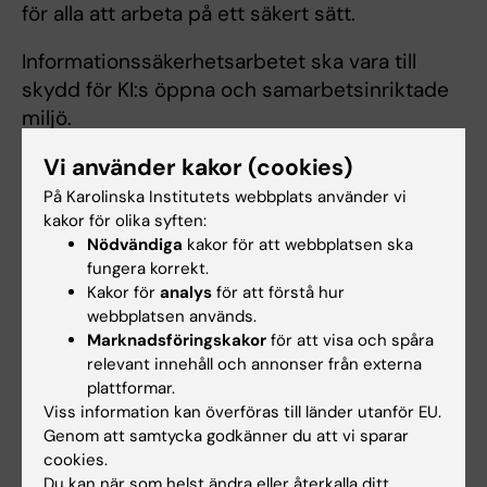
för alla att arbeta på ett säkert sätt.
Informationssäkerhetsarbetet ska vara till
skydd för KI:s öppna och samarbetsinriktade
miljö.
Vi använder kakor (cookies)
På Karolinska Institutets webbplats använder vi
Anvisningarna i sin helhet
kakor för olika syften:
Nödvändiga
kakor för att webbplatsen ska
Anvisningar om informationssäkerhet för
fungera korrekt.
verksamma vid Karolinska Institutet
(PDF, 128.98
Kakor för
analys
för att förstå hur
KB)
webbplatsen används.
Marknadsföringskakor
för att visa och spåra
relevant innehåll och annonser från externa
plattformar.
Hade du nytta av informationen på denna sida?
Viss information kan överföras till länder utanför EU.
Yes
Genom att samtycka godkänner du att vi sparar
No
cookies.
Du kan när som helst ändra eller återkalla ditt