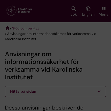
Skip
to
main
Sök
English
Meny
content
/
Stöd och verktyg
/ Anvisningar om informationssäkerhet för verksamma vid
Breadcrumb
Karolinska Institutet
Anvisningar om
informationssäkerhet för
verksamma vid Karolinska
Institutet
Hitta på sidan
Dessa anvisningar beskriver de