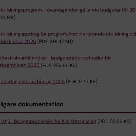
tbildningsprogram - överväganden gällande budgetar för 2
1.72 MB)
tbildninguppdrag för program, kompletterande utbildning oc
ende kurser 2026
(PDF, 491.47 KB)
nfrastrukturnämnden - budgeterade kostnader för
erksamheten 2026
(PDF, 229.66 KB)
nderlag externa bidrag 2026
(PDF, 177.7 KB)
rligare dokumentation
rshjul budgetprocessen för KI:s statsanslag
(PDF, 52.56 KB)