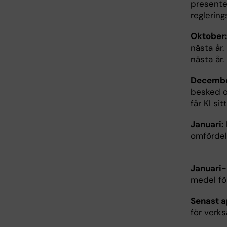
presente
reglerin
Oktober:
nästa år
nästa år
Decembe
besked o
får KI si
Januari:
omfördel
Januari
medel för
Senast ap
för verk