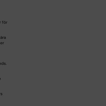
 för
nära
ber
eds.
e
rs