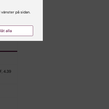
l vänster på sidan.
 KB)
llåt alla
F, 4.39