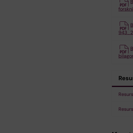
B
forskn
B
943_20
B
bilag
Resur
Resurs
Resurs