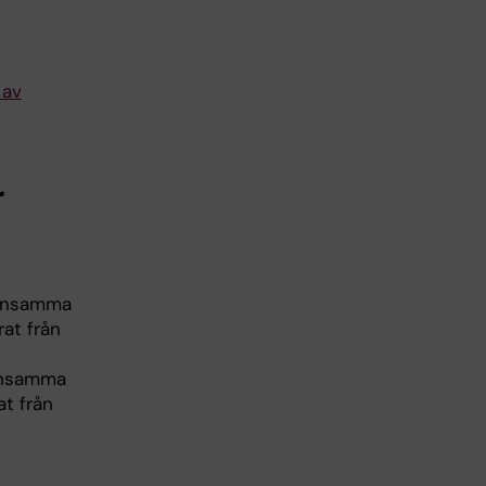
 av
r
mensamma
rat från
ensamma
at från