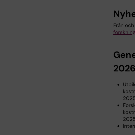
Nyhe
Från oc
forsknin
Gene
202
Utbi
kostn
2025
Fors
kostn
2025
Inter