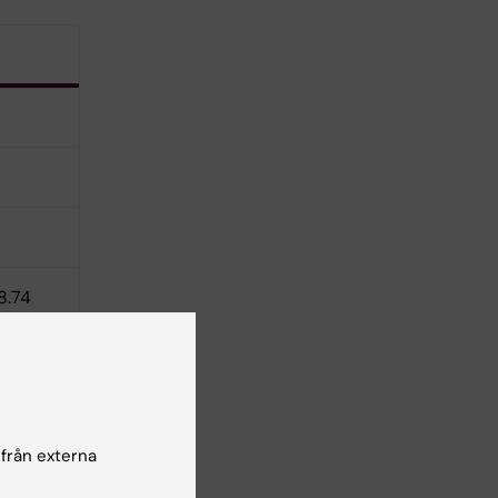
8.74
 från externa
9.86