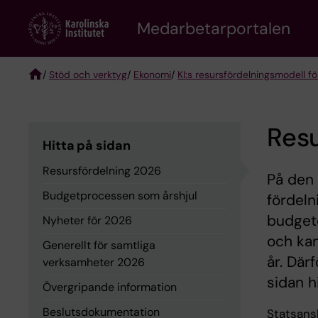
Skip
to
Medarbetarportalen
main
content
/
Stöd och verktyg
/
Ekonomi
/
KI:s resursfördelningsmodell f
Breadcrumb
Res
Hitta på sidan
Resursfördelning 2026
På den 
Budgetprocessen som årshjul
fördeln
budgete
Nyheter för 2026
och ka
Generellt för samtliga
år. Där
verksamheter 2026
sidan h
Övergripande information
Beslutsdokumentation
Statsans