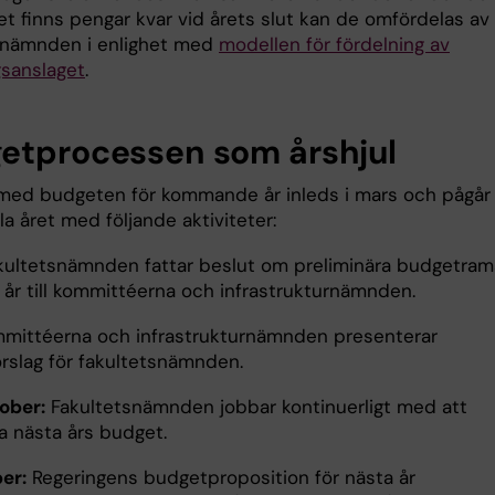
et finns pengar kvar vid årets slut kan de omfördelas av
snämnden i enlighet med
modellen för fördelning av
gsanslaget
.
etprocessen som årshjul
med budgeten för kommande år inleds i mars och pågår
a året med följande aktiviteter:
ultetsnämnden fattar beslut om preliminära budgetram
 år till kommittéerna och infrastrukturnämnden.
mittéerna och infrastrukturnämnden presenterar
rslag för fakultetsnämnden.
ober:
Fakultetsnämnden jobbar kontinuerligt med att
a nästa års budget.
er:
Regeringens budgetproposition för nästa år