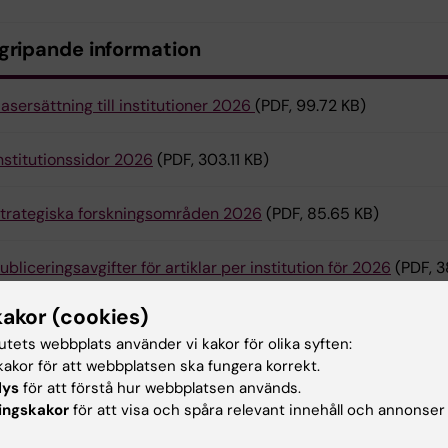
gripande information
asersättning till institutioner 2026
(PDF, 99.72 KB)
nstitutionssidor 2026
(PDF, 303.11 KB)
trategiska forskningsområden 2026
(PDF, 85.65 KB)
ubliceringsavgifter för artiklar per institution för 2026
(PDF, 3
kakor (cookies)
tutets webbplats använder vi kakor för olika syften:
utsdokumentation
akor för att webbplatsen ska fungera korrekt.
lys
för att förstå hur webbplatsen används.
ingskakor
för att visa och spåra relevant innehåll och annonser
onsistoriets budgetramar för statsanslaget år 2026
(PDF, 20