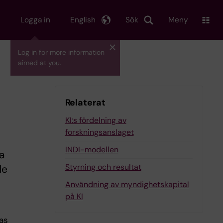
Logga in
English
Sök
Meny
Log in for more information
aimed at you.
Relaterat
KI:s fördelning av
forskningsanslaget
INDI-modellen
a
Styrning och resultat
de
Användning av myndighetskapital
på KI
as