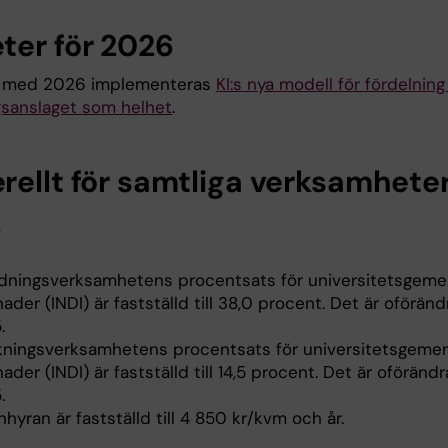
ter för 2026
h med 2026 implementeras
KI:s nya modell för fördelning
gsanslaget som helhet
.
rellt för samtliga verksamhete
6
ldningsverksamhetens procentsats för universitetsge
ader (INDI) är fastställd till 38,0 procent. Det är oföränd
.
kningsverksamhetens procentsats för universitetsgem
ader (INDI) är fastställd till 14,5 procent. Det är oförändr
.
nhyran är fastställd till 4 850 kr/kvm och år.