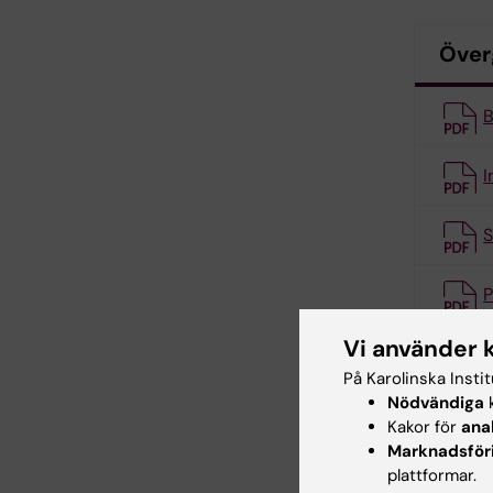
Över
B
I
S
P
KB)
Vi använder 
På Karolinska Insti
Besl
Nödvändiga
k
Kakor för
ana
Marknadsför
K
plattformar.