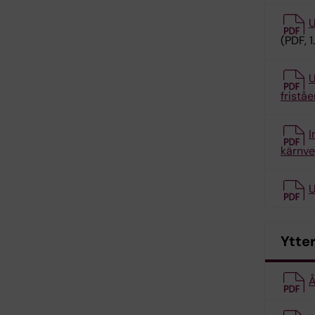
U
(PDF, 
U
fristå
I
kärnv
U
Ytte
Å