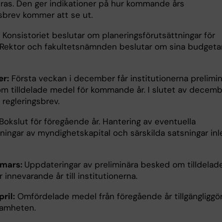
ras. Den ger indikationer på hur kommande års
gsbrev kommer att se ut.
Konsistoriet beslutar om planeringsförutsättningar för
. Rektor och fakultetsnämnden beslutar om sina budgetar
.
r:
Första veckan i december får institutionerna prelimi
m tilldelade medel för kommande år. I slutet av decem
tt regleringsbrev.
Bokslut för föregående år. Hantering av eventuella
ningar av myndighetskapital och särskilda satsningar inl
-mars:
Uppdateringar av preliminära besked om tilldelad
 innevarande år till institutionerna.
ril:
Omfördelade medel från föregående år tillgängliggö
samheten.