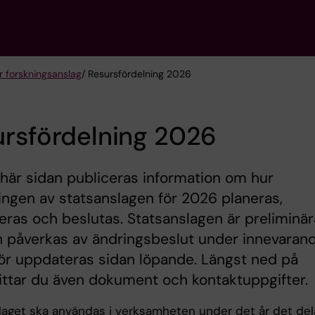
ör forskningsanslag
/ Resursfördelning 2026
ursfördelning 2026
här sidan publiceras information om hur
ingen av statsanslagen för 2026 planeras,
ras och beslutas. Statsanslagen är preliminär
n påverkas av ändringsbeslut under innevaran
för uppdateras sidan löpande. Längst ned på
ittar du även dokument och kontaktuppgifter.
laget ska användas i verksamheten under det år det del