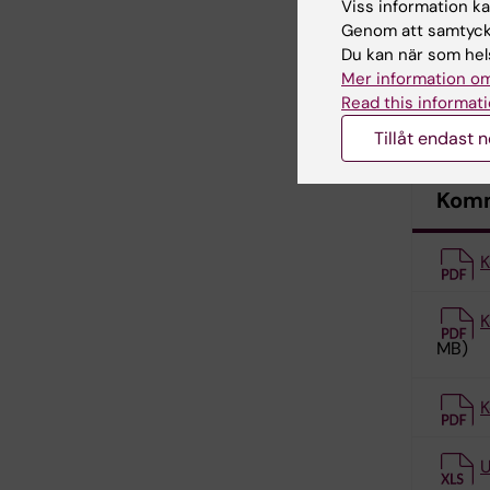
KB)
Viss information kan
Genom att samtycka
Du kan när som hels
R
Mer information om
Read this informati
F
Tillåt endast 
Komm
K
K
MB)
K
U