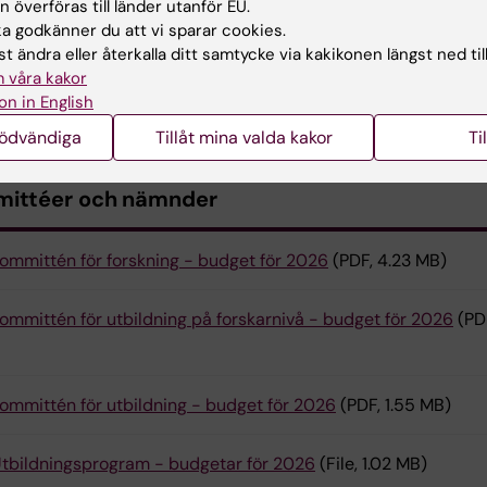
 överföras till länder utanför EU.
 godkänner du att vi sparar cookies.
t ändra eller återkalla ditt samtycke via kakikonen längst ned til
ektors beslut om fördelning av statsanslag 2026
(PDF, 381.22
 våra kakor
on in English
akultetsnämndens budget 2026
(PDF, 248.21 KB)
nödvändiga
Tillåt mina valda kakor
Ti
ittéer och nämnder
ommittén för forskning - budget för 2026
(PDF, 4.23 MB)
ommittén för utbildning på forskarnivå - budget för 2026
(PD
ommittén för utbildning - budget för 2026
(PDF, 1.55 MB)
tbildningsprogram - budgetar för 2026
(File, 1.02 MB)