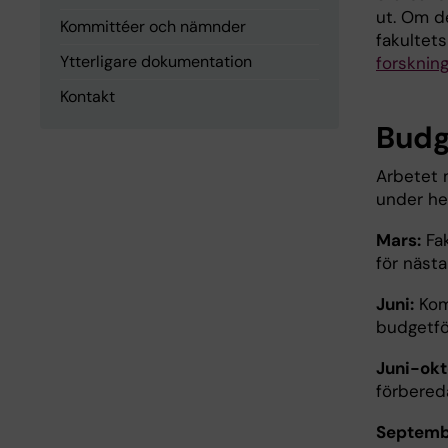
ut. Om d
Kommittéer och nämnder
fakultet
Ytterligare dokumentation
forsknin
Kontakt
Budg
Arbetet 
under hel
Mars:
Fak
för nästa
Juni:
Kom
budgetfö
Juni-okt
förbered
Septemb