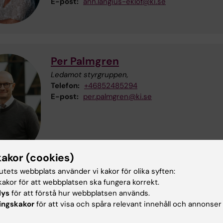
E-post:
ann.langius-eklof@ki.se
Per Palmgren
Ledamot styrgruppen,
Telefon:
+46852485294
E-post:
per.palmgren@ki.se
kakor (cookies)
tutets webbplats använder vi kakor för olika syften:
orandrepresentanter
akor för att webbplatsen ska fungera korrekt.
lys
för att förstå hur webbplatsen används.
ingskakor
för att visa och spåra relevant innehåll och annonser