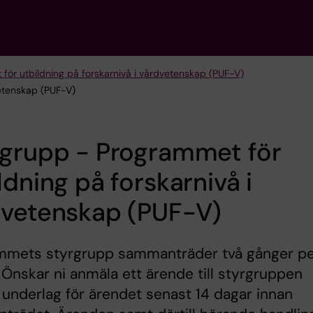
för utbildning på forskarnivå i vårdvetenskap (PUF-V)
vetenskap (PUF-V)
rgrupp - Programmet för
ldning på forskarnivå i
dvetenskap (PUF-V)
mmets styrgrupp sammanträder två gånger p
 Önskar ni anmäla ett ärende till styrgruppen
underlag för ärendet senast 14 dagar innan