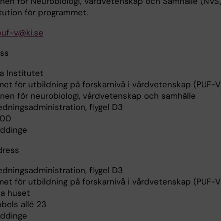
ionen för Neurobiologi, Vårdvetenskap och Samhälle (NVS)
itution för programmet.
puf-v@ki.se
ss
a Institutet
et för utbildning på forskarnivå i vårdvetenskap (PUF-V
ionen för neurobiologi, vårdvetenskap och samhälle
edningsadministration, flygel D3
400
uddinge
öksadress
edningsadministration, flygel D3
et för utbildning på forskarnivå i vårdvetenskap (PUF-V
a huset
bels allé 23
uddinge