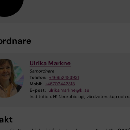
rdnare
Ulrika Markne
Samordnare
Telefon:
+46852483931
Mobil:
+46702442318
E-post:
ulrika.markne@ki.se
Institution: H1 Neurobiologi, vårdvetenskap och 
akt