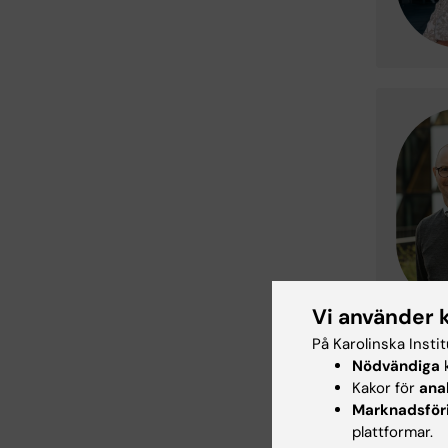
Vi använder 
På Karolinska Insti
Dokt
Nödvändiga
k
Kakor för
ana
Marknadsför
plattformar.