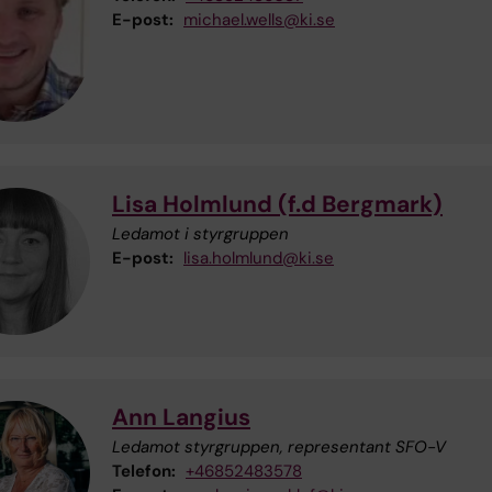
E-post:
michael.wells@ki.se
Lisa Holmlund (f.d Bergmark)
Ledamot i styrgruppen
E-post:
lisa.holmlund@ki.se
Ann Langius
Ledamot styrgruppen, representant SFO-V
Telefon:
+46852483578