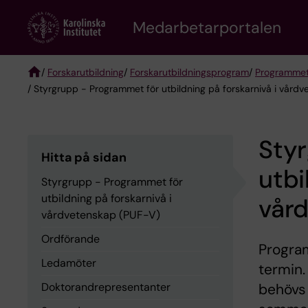
Skip
to
Medarbetarportalen
main
content
/
Forskarutbildning
/
Forskarutbildningsprogram
/
Programmet 
/ Styrgrupp - Programmet för utbildning på forskarnivå i vård
Breadcrumb
Sty
Hitta på sidan
utbi
Styrgrupp - Programmet för
utbildning på forskarnivå i
vår
vårdvetenskap (PUF-V)
Ordförande
Progra
Ledamöter
termin.
Doktorandrepresentanter
behövs 