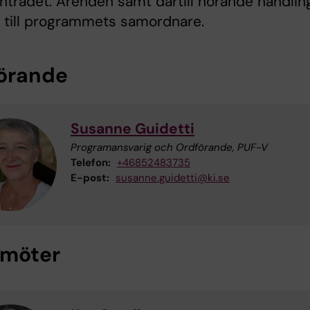
rädet. Ärenden samt därtill hörande handlin
 till programmets samordnare.
örande
Susanne Guidetti
Programansvarig och Ordförande, PUF-V
Telefon:
+46852483735
E-post:
susanne.guidetti@ki.se
möter