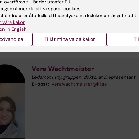
 överföras till länder utanför EU.
Frida Söderström
 godkänner du att vi sparar cookies.
Ledamot i styrgruppen, doktorandrepresentant
t ändra eller återkalla ditt samtycke via kakikonen längst ned til
Telefon:
+46852487557
 våra kakor
E-post:
frida.soderstrom@ki.se
on in English
nödvändiga
Tillåt mina valda kakor
Ti
Vera Wachtmeister
Ledamot i styrgruppen, doktorandrepresentant
E-post:
vera.wachtmeister@ki.se