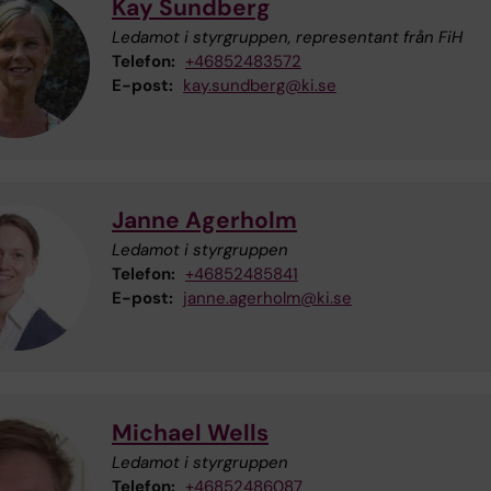
Kay Sundberg
Ledamot i styrgruppen, representant från FiH
Telefon:
+46852483572
E-post:
kay.sundberg@ki.se
Janne Agerholm
Ledamot i styrgruppen
Telefon:
+46852485841
E-post:
janne.agerholm@ki.se
Michael Wells
Ledamot i styrgruppen
Telefon:
+46852486087