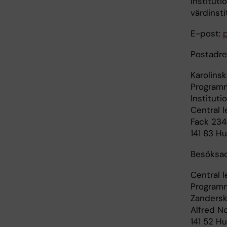
Institut
värdinst
E-post:
Postadre
Karolinsk
Programm
Institut
Central l
Fack 23
141 83 H
Bes
Central l
Programm
Zandersk
Alfred No
141 52 H