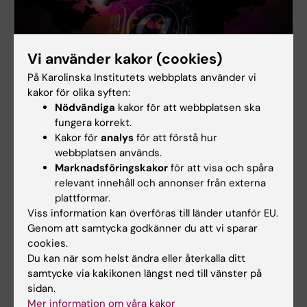
Vi använder kakor (cookies)
På Karolinska Institutets webbplats använder vi
kakor för olika syften:
Nödvändiga
kakor för att webbplatsen ska
Nyhetsbrev - arkiv
fungera korrekt.
Här hittar du våra tidigare nyhetsbrev med
Kakor för
analys
för att förstå hur
information om kurser, aktiviteter och annan nyttig
webbplatsen används.
information.
Marknadsföringskakor
för att visa och spåra
relevant innehåll och annonser från externa
plattformar.
Viss information kan överföras till länder utanför EU.
Genom att samtycka godkänner du att vi sparar
cookies.
Du kan när som helst ändra eller återkalla ditt
samtycke via kakikonen längst ned till vänster på
sidan.
Mer information om våra kakor