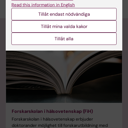
Read this information in English
Tillåt endast nödvändiga
Tillåt mina valda kakor
Samarbeten på Karolinska Institutet
Tillåt alla
Forskarskolan i hälsovetenskap (FiH)
Forskarskolan i hälsovetenskap erbjuder
doktorander möjlighet till forskarutbildning med