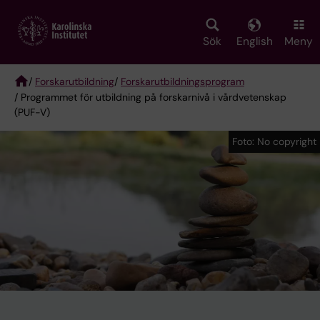
Skip
to
main
Sök
English
Meny
content
/
Forskarutbildning
/
Forskarutbildningsprogram
/ Programmet för utbildning på forskarnivå i vårdvetenskap
Breadcrumb
(PUF-V)
Foto: No copyright
Foto: No copyright