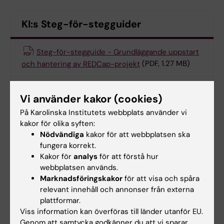
KI:s Steg-för-stegguider
Steg-för-stegguide - Grundläggande uppstart
och hantering av REDCap-projekt
(PDF, 1.27 MB)
Steg-för-stegguide - Branching Logic
(PDF,
Vi använder kakor (cookies)
252.45 KB)
På Karolinska Institutets webbplats använder vi
kakor för olika syften:
Steg-för-stegguide – Multi-Language
Nödvändiga
kakor för att webbplatsen ska
Management
(PDF, 748.56 KB)
fungera korrekt.
Kakor för
analys
för att förstå hur
Steg-för-stegguide – REDCap Mobil App
(PDF,
webbplatsen används.
947.83 KB)
Marknadsföringskakor
för att visa och spåra
relevant innehåll och annonser från externa
plattformar.
Steg-för-stegguide – MyCap
(PDF, 337.7 KB)
Viss information kan överföras till länder utanför EU.
Genom att samtycka godkänner du att vi sparar