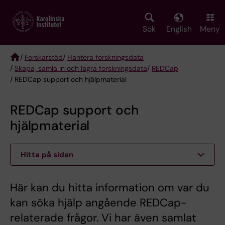
Skip
to
main
Sök
English
Meny
content
/
Forskarstöd
/
Hantera forskningsdata
/
Skapa, samla in och lagra forskningsdata
/
REDCap
Breadcrumb
/ REDCap support och hjälpmaterial
REDCap support och
hjälpmaterial
Hitta på sidan
Här kan du hitta information om var du
kan söka hjälp angående REDCap-
relaterade frågor. Vi har även samlat