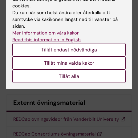
Steg-för-stegguide – Användarrättigheter &
cookies.
DAGs
(PDF, 2.34 MB)
Du kan när som helst ändra eller återkalla ditt
samtycke via kakikonen längst ned till vänster på
sidan.
Steg-för-stegguide - Randomisering
(PDF,
Mer information om våra kakor
670.41 KB)
Read this information in English
Tillåt endast nödvändiga
Steg-för-stegguide - E-consent (elektroniskt
samtycke)
(PDF, 803.83 KB)
Tillåt mina valda kakor
Steg-för-stegguide - Enkäter och utskick
Tillåt alla
(PDF, 1.09 MB)
Externt övningsmaterial
REDCap övningsvideor från Vanderbilt University
REDCap Consortiums övningsmaterial