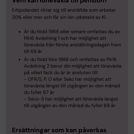
Vem kan löneväxla till pension?
Erbjudandet riktar sig till anställda som arbetar
20% eller mer och får sin lön utbetald av KI.
Är du född 1988 eller senare omfattas du av
PA16 Avdelning 1 och har möjlighet att
löneväxla från första anställningsdagen fram
till 69 år
Är du född före 1988 och omfattas av PA16
Avdelning 2 beror din möjlighet att löneväxla
på vilket fack du är är ansluten till:
- OFR/S, P, O eller Seko har möjlighet att
löneväxla längst till utgången av den månad
du fyller 67 år
- Saco-S har möjlighet att löneväxla längst
till utgången av den månad du fyller 69 år
Ersättningar som kan påverkas