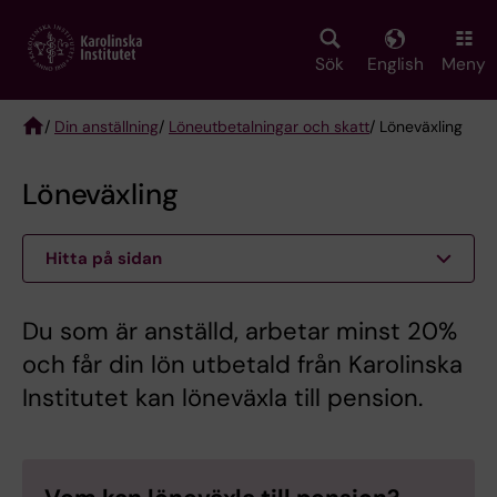
Skip
to
main
Sök
English
Meny
content
/
Din anställning
/
Löneutbetalningar och skatt
/ Löneväxling
Breadcrumb
Löneväxling
Hitta på sidan
Du som är anställd, arbetar minst 20%
och får din lön utbetald från Karolinska
Institutet kan löneväxla till pension.