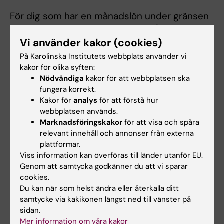
För dig som har en månadslön under gränsen
för intjänande av allmän pension (56 087 kr
Vi använder kakor (cookies)
per månad för 2026) är löneväxling inte alltid
förmånligt, eftersom det innebär att den
På Karolinska Institutets webbplats använder vi
allmänna pensionen blir lägre.
kakor för olika syften:
Nödvändiga
kakor för att webbplatsen ska
Villkoren i sin helhet samt blanketter finner du
fungera korrekt.
Kakor för
analys
för att förstå hur
under rubriken dokument på denna sida.
webbplatsen används.
Marknadsföringskakor
för att visa och spåra
relevant innehåll och annonser från externa
Dokument
plattformar.
Viss information kan överföras till länder utanför EU.
Genom att samtycka godkänner du att vi sparar
Lokalt villkorsavtal bilaga 10 - Löneväxling
(PDF,
cookies.
71.39 KB)
Du kan när som helst ändra eller återkalla ditt
samtycke via kakikonen längst ned till vänster på
Anvisningar för löneväxling till pension vid
sidan.
Karolinska Institutet
(PDF, 345.51 KB)
Mer information om våra kakor