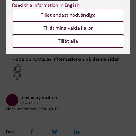
Read this information in English
Tillåt endast nödvändiga
Ansök om löneväxling
Tillåt mina valda kakor
PA-webben
Tillåt alla
Hade du nytta av informationen på denna sida?
Yes
No
Innehållsgranskare:
Carl Cipranic
Sidan uppdaterad:
2026-01-16
Dela