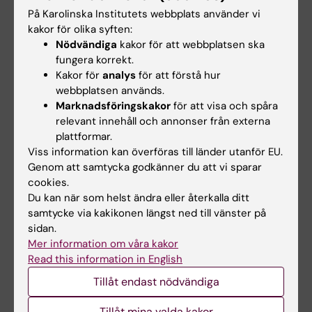
På Karolinska Institutets webbplats använder vi
kakor för olika syften:
Y. Vladimir Pabón-Martínez
Nödvändiga
kakor för att webbplatsen ska
Samordnare
fungera korrekt.
Kakor för
analys
för att förstå hur
Telefon:
webbplatsen används.
+46852486082
Marknadsföringskakor
för att visa och spåra
E-post:
relevant innehåll och annonser från externa
vladimir.pabonmartinez@ki.se
plattformar.
Organisatorisk tillhörighet:
Viss information kan överföras till länder utanför EU.
Gemensamt verksamhetsstöd
Genom att samtycka godkänner du att vi sparar
Karriärstöd och vägledning kring forskarkarriärer för
cookies.
doktorander och postdoktorer – samordning av
Du kan när som helst ändra eller återkalla ditt
karriärutvecklingsinsatser i linje med institutionella,
samtycke via kakikonen längst ned till vänster på
nationella och europeiska policyer.
sidan.
Mer information om våra kakor
Read this information in English
Hade du nytta av informationen på denna sida?
Tillåt endast nödvändiga
Yes
Tillåt mina valda kakor