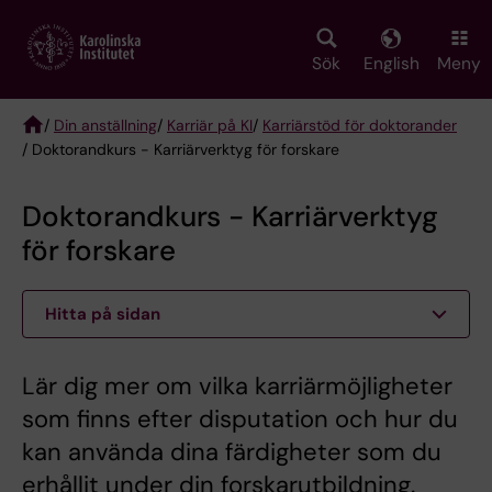
Skip
to
main
Sök
English
Meny
content
/
Din anställning
/
Karriär på KI
/
Karriärstöd för doktorander
/ Doktorandkurs - Karriärverktyg för forskare
Breadcrumb
Doktorandkurs - Karriärverktyg
för forskare
Hitta på sidan
Lär dig mer om vilka karriärmöjligheter
som finns efter disputation och hur du
kan använda dina färdigheter som du
erhållit under din forskarutbildning.