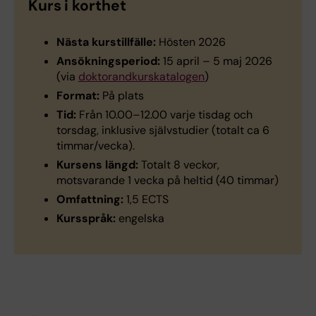
Kurs i korthet
Nästa kurstillfälle:
Hösten 2026
Ansökningsperiod:
15 april – 5 maj 2026
(via
doktorandkurskatalogen
)
Format:
På plats
Tid:
Från 10.00–12.00 varje tisdag och
torsdag, inklusive självstudier (totalt ca 6
timmar/vecka).
Kursens längd:
Totalt 8 veckor,
motsvarande 1 vecka på heltid (40 timmar)
Omfattning:
1,5 ECTS
Kursspråk:
engelska