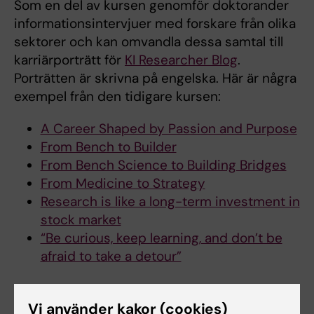
Som en del av kursen genomför doktorander
informationsintervjuer med forskare från olika
sektorer och kan omvandla dessa samtal till
karriärporträtt för
KI Researcher Blog
.
Porträtten är skrivna på engelska. Här är några
exempel från den tidigare kursen:
A Career Shaped by Passion and Purpose
From Bench to Builder
From Bench Science to Building Bridges
From Medicine to Strategy
Research is like a long-term investment in
stock market
“Be curious, keep learning, and don’t be
afraid to take a detour”
Kontakt
Vi använder kakor (cookies)