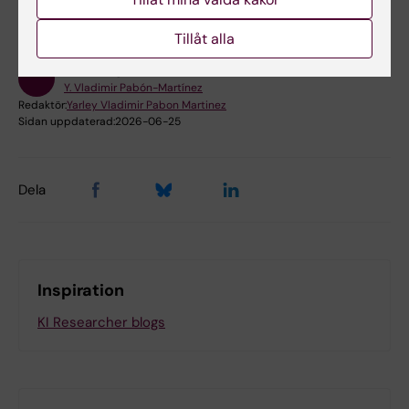
No
Tillåt alla
Innehållsgranskare:
Y. Vladimir Pabón-Martínez
Redaktör:
Yarley Vladimir Pabon Martinez
Sidan uppdaterad:
2026-06-25
Dela
Inspiration
KI Researcher blogs