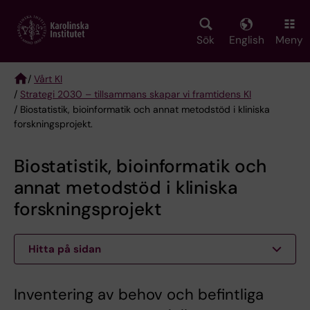
Skip
to
main
Sök
English
Meny
content
/
Vårt KI
/
Strategi 2030 – tillsammans skapar vi framtidens KI
Breadcrumb
/ Biostatistik, bioinformatik och annat metodstöd i kliniska
forskningsprojekt.
Biostatistik, bioinformatik och
annat metodstöd i kliniska
forskningsprojekt
Hitta på sidan
Inventering av behov och befintliga