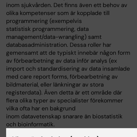
inom sjukvården. Det finns även ett behov av
olika kompetenser som är kopplade till
programmering (exempelvis
statistisk programmering, data
management/data-wrangling) samt
databasadministration. Dessa roller har
gemensamt att de typiskt innebär någon form
av förbearbetning av data inför analys (ex
import och standardisering av data insamlade
med care report forms, förbearbetning av
bildmaterial, eller länkningar av stora
registerdata). Även detta är ett område där
flera olika typer av specialister förekommer
vilka ofta har en bakgrund
inom datavetenskap snarare än biostatistik
och bioinformatik.