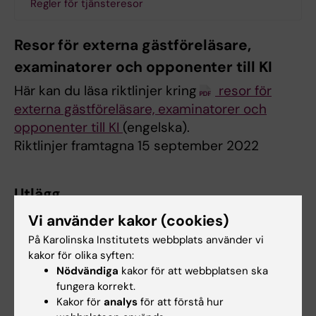
Regler för tjänsteresor
Resor för externa gästföreläsare,
examinatorer och opponenter till KI
Här kan du läsa riktlinjer kring
resor för
externa gästföreläsare, examinatorer och
opponenter till KI
(engelska).
Riktlinjer framtagna 15 september 2022
Utlägg
I enlighet med KI:s policy ersätts
Vi använder kakor (cookies)
endast originalkvitton som är inte är äldre än 3
På Karolinska Institutets webbplats använder vi
månader.
kakor för olika syften:
Nödvändiga
kakor för att webbplatsen ska
Deadline varje månad den 5:e.
Då ska
fungera korrekt.
Kakor för
analys
för att förstå hur
kompletta signerade underlag vara oss