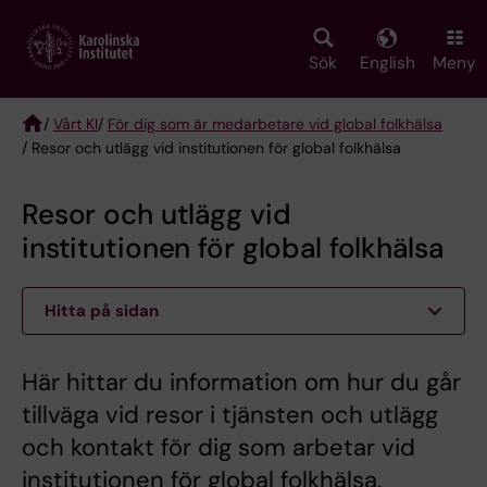
Skip
to
main
Sök
English
Meny
content
/
Vårt KI
/
För dig som är medarbetare vid global folkhälsa
/ Resor och utlägg vid institutionen för global folkhälsa
Breadcrumb
Resor och utlägg vid
institutionen för global folkhälsa
Hitta på sidan
Här hittar du information om hur du går
tillväga vid resor i tjänsten och utlägg
och kontakt för dig som arbetar vid
institutionen för global folkhälsa.