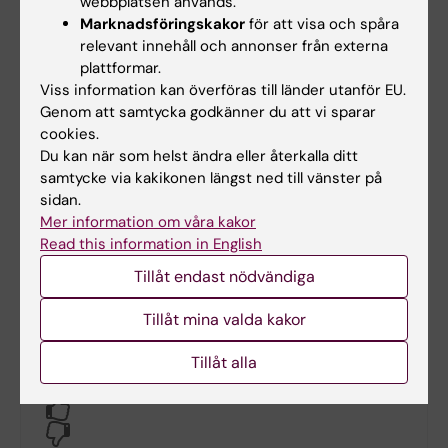
webbplatsen används.
tillhanda för att hinna med innevarande
Marknadsföringskakor
för att visa och spåra
månads lönekörning.
relevant innehåll och annonser från externa
plattformar.
Viss information kan överföras till länder utanför EU.
Kontakt vid institutionen
Genom att samtycka godkänner du att vi sparar
cookies.
Du kan när som helst ändra eller återkalla ditt
samtycke via kakikonen längst ned till vänster på
Vijaylakshmi Prabhu
sidan.
Administratör
Mer information om våra kakor
Telefon:
Read this information in English
+46-(0)8-524 833 34
E-post:
Tillåt endast nödvändiga
ekonomi.gph@ki.se
Tillåt mina valda kakor
Tillåt alla
Hade du nytta av informationen på denna sida?
Yes
No