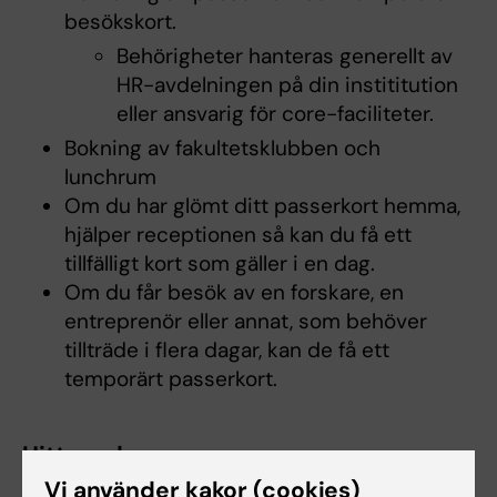
besökskort.
Behörigheter hanteras generellt av
HR-avdelningen på din instititution
eller ansvarig för core-faciliteter.
Bokning av fakultetsklubben och
lunchrum
Om du har glömt ditt passerkort hemma,
hjälper receptionen så kan du få ett
tillfälligt kort som gäller i en dag.
Om du får besök av en forskare, en
entreprenör eller annat, som behöver
tillträde i flera dagar, kan de få ett
temporärt passerkort.
Hittegods
Vi använder kakor (cookies)
Om du har glömt något i Biomedicum eller