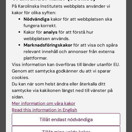
hittat något kvarglömt, kontakta receptionen
På Karolinska Institutets webbplats använder vi
kakor för olika syften:
på plan 3. Kläder och värdesaker lämnas in till,
Nödvändiga
kakor för att webbplatsen ska
och tas om hand av, väktare eller
fungera korrekt.
receptionisten. Upphittade / kvarglömda
Kakor för
analys
för att förstå hur
saker lagras i två månader.
webbplatsen används.
Marknadsföringskakor
för att visa och spåra
relevant innehåll och annonser från externa
Hade du nytta av informationen på denna sida?
plattformar.
Yes
Viss information kan överföras till länder utanför EU.
Genom att samtycka godkänner du att vi sparar
No
cookies.
Du kan när som helst ändra eller återkalla ditt
samtycke via kakikonen längst ned till vänster på
Innehållsgranskare:
sidan.
Johanna Steen
Mer information om våra kakor
Redaktör:
Johanna Maria Steen
Read this information in English
Sidan uppdaterad:
2025-11-27
Tillåt endast nödvändiga
Dela