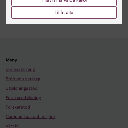
Tillåt mina valda kakor
Tillåt alla
Meny
Din anställning
Stöd och verktyg
Utbildningsstöd
Forskarutbildning
Forskarstöd
Campus, hus och miljöer
Vårt KI