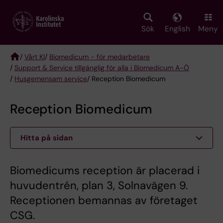
Skip
to
main
Sök
English
Meny
content
/
Vårt KI
/
Biomedicum - för medarbetare
/
Support & Service tillgänglig för alla i Biomedicum A-Ö
Breadcrumb
/
Husgemensam service
/ Reception Biomedicum
Reception Biomedicum
Hitta på sidan
Biomedicums reception är placerad i
huvudentrén, plan 3, Solnavägen 9.
Receptionen bemannas av företaget
CSG.