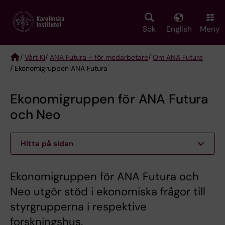
Skip
to
main
Sök
English
Meny
content
/
Vårt KI
/
ANA Futura - för medarbetare
/
Om ANA Futura
/ Ekonomigruppen ANA Futura
Breadcrumb
Ekonomigruppen för ANA Futura
och Neo
Hitta på sidan
Ekonomigruppen för ANA Futura och
Neo utgör stöd i ekonomiska frågor till
styrgrupperna i respektive
forskningshus.