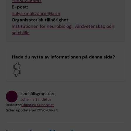
+46852483917
E-post:
hulya.kinali.zohre@ki.se
Organisatorisk tillhörighet:
Institutionen för neurobiologi, vårdvetenskap och
samhälle
Hade du nytta av informationen på denna sida?
Yes
No
Innehållsgranskare:
Johanna Sandelius
Redaktör:
Christina Sundqvist
Sidan uppdaterad:
2026-04-24