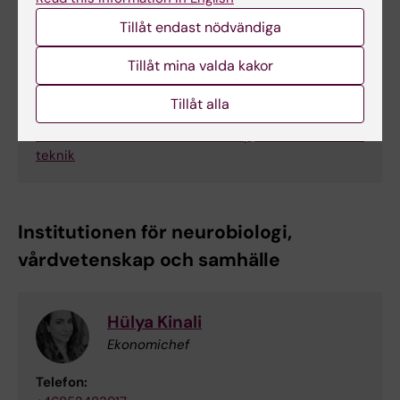
Ekonomichef
Tillåt endast nödvändiga
Telefon:
+46852485292
Tillåt mina valda kakor
E-post:
toan.le@ki.se
Tillåt alla
Organisatorisk tillhörighet:
Institutionen för klinisk vetenskap, intervention och
teknik
Institutionen för neurobiologi,
vårdvetenskap och samhälle
Hülya Kinali
Ekonomichef
Telefon: