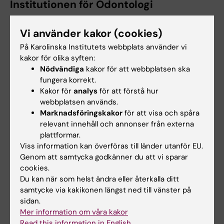
Institutionen för Odontologi
Vi använder kakor (cookies)
Pia Hägg Haraldson
På Karolinska Institutets webbplats använder vi
Ekonom
kakor för olika syften:
Nödvändiga
kakor för att webbplatsen ska
Telefon:
fungera korrekt.
+46852488343
Kakor för
analys
för att förstå hur
E-post:
webbplatsen används.
pia.hagg.haraldson@ki.se
Marknadsföringskakor
för att visa och spåra
Organisatorisk tillhörighet:
relevant innehåll och annonser från externa
Institutionen för odontologi
plattformar.
Viss information kan överföras till länder utanför EU.
Genom att samtycka godkänner du att vi sparar
cookies.
Institutionen för klinisk vetenskap,
Du kan när som helst ändra eller återkalla ditt
intervention och teknik
samtycke via kakikonen längst ned till vänster på
sidan.
Mer information om våra kakor
Ngoc Toan Le
Read this information in English