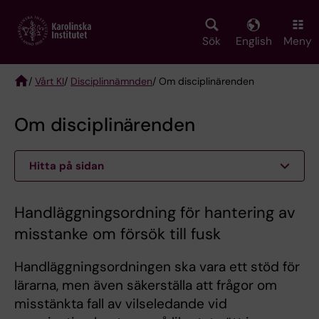
Skip
to
main
Sök
English
Meny
content
/
Vårt KI
/
Disciplinnämnden
/ Om disciplinärenden
Breadcrumb
Om disciplinärenden
Hitta på sidan
Handläggningsordning för hantering av
misstanke om försök till fusk
Handläggningsordningen ska vara ett stöd för
lärarna, men även säkerställa att frågor om
misstänkta fall av vilseledande vid