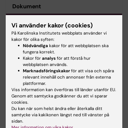
Dokument
Handläggningsordning för hantering av
Vi använder kakor (cookies)
misstanke om försök till fusk
(PDF, 155.45 KB)
På Karolinska Institutets webbplats använder vi
kakor för olika syften:
Procedure for handling suspected attempts to
Nödvändiga
kakor för att webbplatsen ska
cheat
(PDF, 163.71 KB)
fungera korrekt.
Kakor för
analys
för att förstå hur
webbplatsen används.
Länkar
Marknadsföringskakor
för att visa och spåra
relevant innehåll och annonser från externa
plattformar.
Disciplinnämnden
Viss information kan överföras till länder utanför EU.
Genom att samtycka godkänner du att vi sparar
cookies.
Du kan när som helst ändra eller återkalla ditt
Hade du nytta av informationen på denna sida?
samtycke via kakikonen längst ned till vänster på
Yes
sidan.
No
Mer information om våra kakor