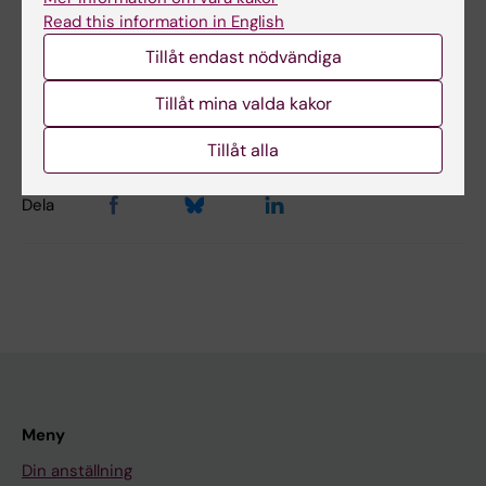
Read this information in English
Tillåt endast nödvändiga
Innehållsgranskare:
Unknown user
Tillåt mina valda kakor
Redaktör:
Märta Josefine Philp
Sidan uppdaterad:
2025-06-12
Tillåt alla
Dela
Meny
Din anställning