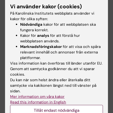
Hur kommer arbetet att se ut om några
Vi använder kakor (cookies)
år?
På Karolinska Institutets webbplats använder vi
Går behovet att uppfylla med de
kakor för olika syften:
personalresurser som redan finns inom
Nödvändiga
kakor för att webbplatsen ska
organisationen?
fungera korrekt.
Kan vi omfördela arbetsuppgifter,
Kakor för
analys
för att förstå hur
omorganisera verksamheten,
webbplatsen används.
internrekrytera, kompetensutveckla
Marknadsföringskakor
för att visa och spåra
relevant innehåll och annonser från externa
befintlig personal?
plattformar.
Identifiera potentiella interna kandidater.
Viss information kan överföras till länder utanför EU.
Vilka är nyckelarbetsuppgifterna? Gör vi
Genom att samtycka godkänner du att vi sparar
rätt saker? Vad behöver vi fokusera på?
cookies.
Aktuell arbetsgrupps uppgifter och
Du kan när som helst ändra eller återkalla ditt
samtycke via kakikonen längst ned till vänster på
kompetens. Gruppens styrkor och
sidan.
svagheter. Utvecklingsplaner för var och
Mer information om våra kakor
en.
Read this information in English
Hur är könsfördelningen inom
Tillåt endast nödvändiga
arbetsgruppen? Vad kan vi göra för att