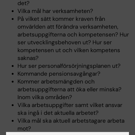
det?
Vilka mål har verksamheten?
På vilket sätt kommer kraven från
omvärlden att förändra verksamheten,
arbetsuppgifterna och kompetensen? Hur
ser utvecklingsbehoven ut? Hur ser
kompetensen ut och vilken kompetens
saknas?
Hur ser personalförsörjningsplanen ut?
Kommande pensionsavgångar?
Kommer arbetsmängden och
arbetsuppgifterna att öka eller minska?
Inom vilka områden?
Vilka arbetsuppgifter samt vilket ansvar
ska ingå i det aktuella arbetet?
Vilka mål ska aktuell arbetstagare arbeta
mot?