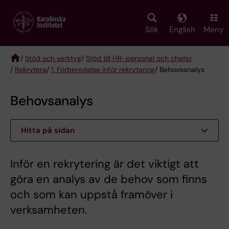
Skip
to
main
Sök
English
Meny
content
/
Stöd och verktyg
/
Stöd till HR-personal och chefer
/
Rekrytera
/
1. Förberedelse inför rekrytering
/ Behovsanalys
Breadcrumb
Behovsanalys
Hitta på sidan
Inför en rekrytering är det viktigt att
göra en analys av de behov som finns
och som kan uppstå framöver i
verksamheten.