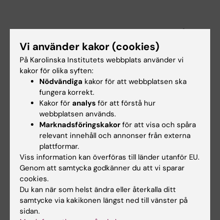
Instruktionsfilm, kompletteringsfråga
Vi använder kakor (cookies)
På Karolinska Institutets webbplats använder vi
kakor för olika syften:
Nödvändiga
kakor för att webbplatsen ska
fungera korrekt.
Kakor för
analys
för att förstå hur
webbplatsen används.
Marknadsföringskakor
för att visa och spåra
relevant innehåll och annonser från externa
plattformar.
Viss information kan överföras till länder utanför EU.
Genom att samtycka godkänner du att vi sparar
cookies.
Du kan när som helst ändra eller återkalla ditt
samtycke via kakikonen längst ned till vänster på
sidan.
Hade du nytta av informationen på denna sida?