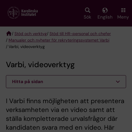
Skip
to
main
Sök
English
Meny
content
/
Stöd och verktyg
/
Stöd till HR-personal och chefer
/
Manualer och nyheter för rekryteringssystemet Varbi
Breadcrumb
/ Varbi, videoverktyg
Varbi, videoverktyg
Hitta på sidan
I Varbi finns möjligheten att presentera
verksamheten via en video samt att
ställa kompletterade urvalsfrågor där
kandidaten svara med en video. Här