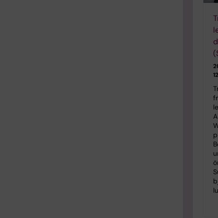
T
l
d
(
2
1
T
f
l
A
W
p
B
u
ö
S
b
l