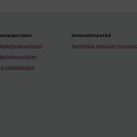
etarportalen
Innovationsstöd
Medarbetarportalen
Karolinska Institutet Innovati
arbetarportalen
nya medarbetare