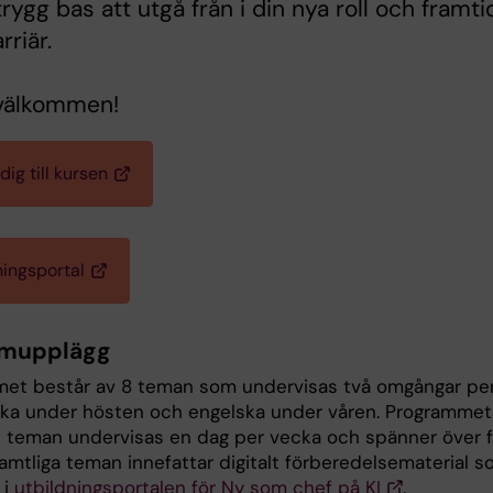
trygg bas att utgå från i din nya roll och framti
rriär.
välkommen!
ig till kursen
ningsportal
amupplägg
et består av 8 teman som undervisas två omgångar per 
ka under hösten och engelska under våren. Programmet
 teman undervisas en dag per vecka och spänner över 
Samtliga teman innefattar digitalt förberedelsematerial 
 i
utbildningsportalen för Ny som chef på KI
.