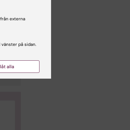
 från externa
l vänster på sidan.
llåt alla