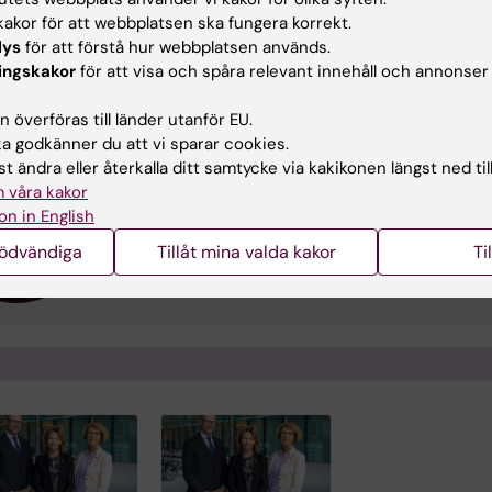
akt
akor för att webbplatsen ska fungera korrekt.
lys
för att förstå hur webbplatsen används.
ingskakor
för att visa och spåra relevant innehåll och annonser
Julia Linder
 överföras till länder utanför EU.
Programansvarig
 godkänner du att vi sparar cookies.
Telefon:
+46852486665
t ändra eller återkalla ditt samtycke via kakikonen längst ned til
E-post:
julia.linder@ki.se
 våra kakor
on in English
nödvändiga
Tillåt mina valda kakor
Ti