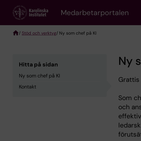
Skip
to
Medarbetarportalen
main
content
/
Stöd och verktyg
/ Ny som chef på KI
Breadcrumb
Ny s
Hitta på sidan
Ny som chef på KI
Grattis 
Kontakt
Som che
och ans
effekti
ledarsk
förutsä