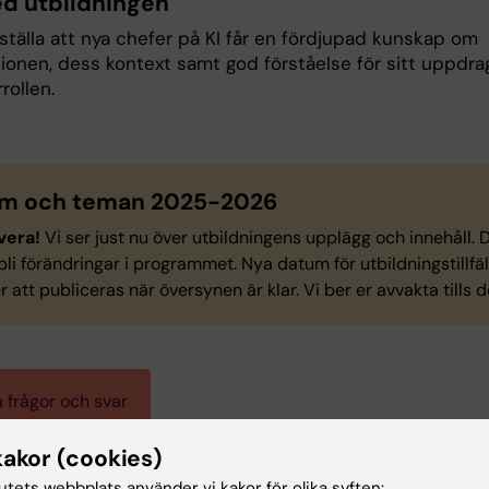
d utbildningen
ställa att nya chefer på KI får en fördjupad kunskap om
tionen, dess kontext samt god förståelse för sitt uppdra
rollen.
m och teman 2025-2026
vera!
Vi ser just nu över utbildningens upplägg och innehåll. 
bli förändringar i programmet. Nya datum för utbildningstillfä
att publiceras när översynen är klar. Vi ber er avvakta tills d
a frågor och svar
kakor (cookies)
tutets webbplats använder vi kakor för olika syften: