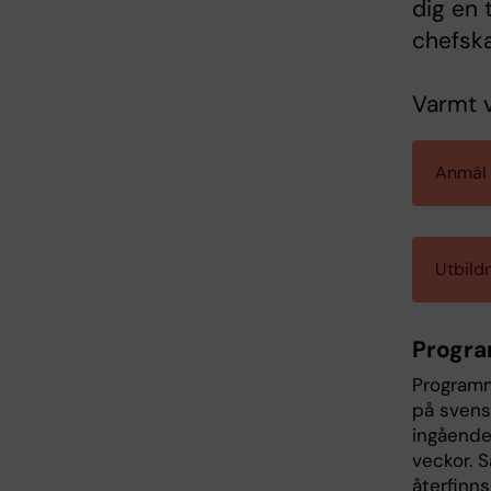
dig en 
chefska
Varmt 
Anmäl d
Utbild
Progr
Programm
på svens
ingående
veckor. 
återfinns