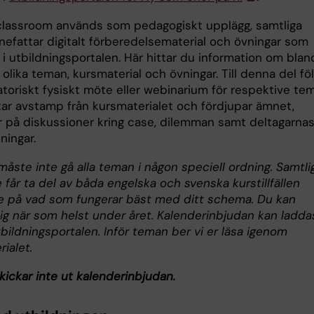
classroom används som pedagogiskt upplägg, samtliga
nefattar digitalt förberedelsematerial och övningar som
 i utbildningsportalen. Här hittar du information om blan
olika teman, kursmaterial och övningar. Till denna del föl
atoriskt fysiskt möte eller webinarium för respektive tem
t tar avstamp från kursmaterialet och fördjupar ämnet,
r på diskussioner kring case, dilemman samt deltagarna
lningar.
åste inte gå alla teman i någon speciell ordning. Samtli
 får ta del av båda engelska och svenska kurstillfällen
 på vad som fungerar bäst med ditt schema. Du kan
ig när som helst under året. Kalenderinbjudan kan ladda
bildningsportalen. Inför teman ber vi er läsa igenom
ialet.
kickar inte ut kalenderinbjudan.