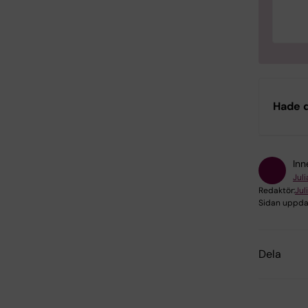
Hade d
Inn
Juli
Redaktör:
Jul
Sidan uppda
Dela