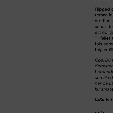
Flipped 
teman in
återfinns
annat de 
ett oblig
Tillfälle
fokusera
frågestäl
Obs. Du m
deltagare
beroende
anmäla d
ner på ut
kursmater
OBS! Vi s