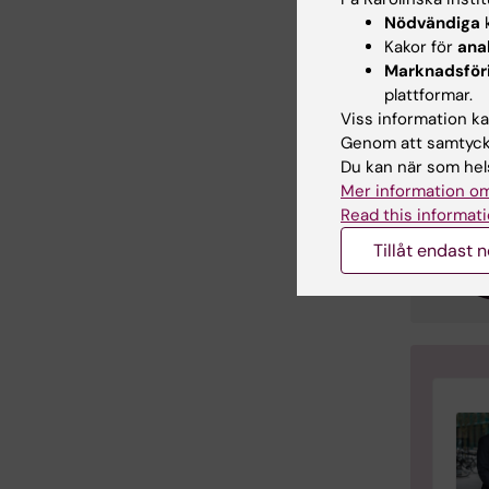
Kont
Nödvändiga
k
Kakor för
ana
Marknadsför
plattformar.
Viss information kan
Genom att samtycka
Du kan när som hels
Mer information om
Read this informati
Tillåt endast 