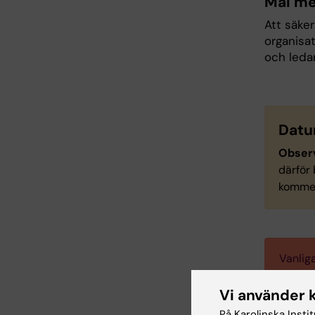
Mål me
Att säker
organisa
och ledar
Datu
Obser
därför 
kommer 
Vanlig
Vi använder 
På Karolinska Insti