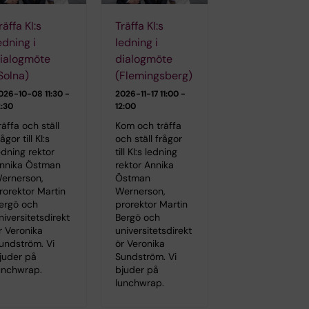
räffa KI:s
Träffa KI:s
edning i
ledning i
ialogmöte
dialogmöte
Solna)
(Flemingsberg)
026-10-08
11:30 -
2026-11-17
11:00 -
2:30
12:00
räffa och ställ
Kom och träffa
rågor till KI:s
och ställ frågor
edning rektor
till KI:s ledning
nnika Östman
rektor Annika
ernerson,
Östman
rorektor Martin
Wernerson,
ergö och
prorektor Martin
niversitetsdirekt
Bergö och
r Veronika
universitetsdirekt
undström. Vi
ör Veronika
juder på
Sundström. Vi
unchwrap.
bjuder på
lunchwrap.