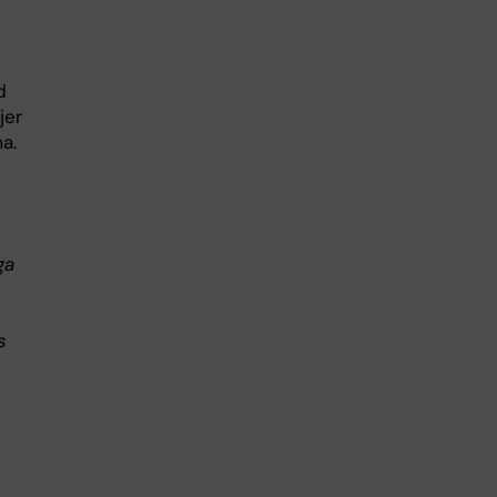
d
jer
a.
s
ga
s