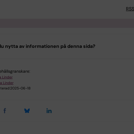
RS
u nytta av informationen på denna sida?
ehållsgranskare:
a Linder
ia Linder
terad:
2025-06-18