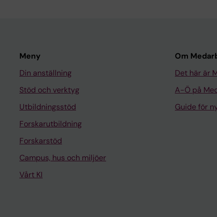
Meny
Om Medarb
Din anställning
Det här är 
Stöd och verktyg
A-Ö på Med
Utbildningsstöd
Guide för 
Forskarutbildning
Forskarstöd
Campus, hus och miljöer
Vårt KI