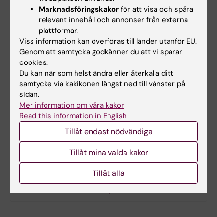
appar för multifaktorsautentisering. I stället
Marknadsföringskakor
för att visa och spåra
måste de använda en nyckelfil. För att få
relevant innehåll och annonser från externa
tillgång till en nyckelfil måste du som har
plattformar.
Viss information kan överföras till länder utanför EU.
bjudit in användaren beställa en nyckelfil
Genom att samtycka godkänner du att vi sparar
genom att
kontakta Helpdesk
.
cookies.
Du kan när som helst ändra eller återkalla ditt
Ange vilket konto nyckelfilen beställs för. Filen
samtycke via kakikonen längst ned till vänster på
kommer då att skapas och läggas i en mapp i
sidan.
MFT-kontot för vald användare. Användaren
Mer information om våra kakor
kommer åt filen genom att logga in via
Read this information in English
webbläsaren. Användaren behöver ladda ner
Tillåt endast nödvändiga
filen på sin dator och installera den i sin valda
SFTP-klient, exempelvis FileZilla.
Tillåt mina valda kakor
Tillåt alla
Guide för installation av nyckelfil för SFTP