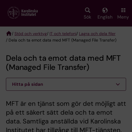
Skip
to
main
Sök
English
Meny
content
/
Stöd och verktyg
/
IT och telefoni
/
Lagra och dela filer
/ Dela och ta emot data med MFT (Managed File Transfer)
Breadcrumb
Dela och ta emot data med MFT
(Managed File Transfer)
Hitta på sidan
MFT är en tjänst som gör det möjligt att
på ett säkert sätt dela och ta emot
data. Samtliga anställda vid Karolinska
Institutet har tillgång till MFT-tjänsten.