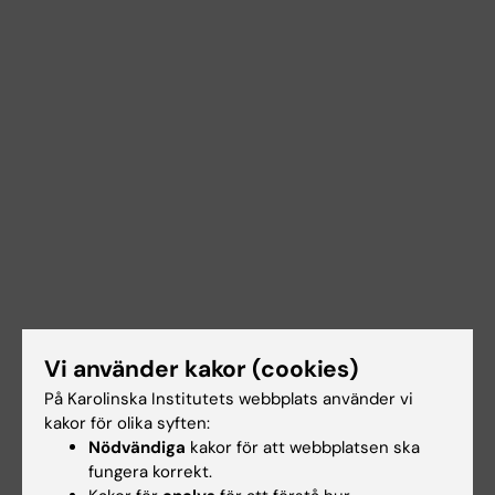
Vi använder kakor (cookies)
På Karolinska Institutets webbplats använder vi
kakor för olika syften:
Nödvändiga
kakor för att webbplatsen ska
Hade du nytta av informationen på denna sida?
fungera korrekt.
Yes