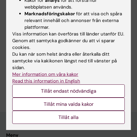
Kakor för
analys
för att förstå hur
webbplatsen används.
No
Marknadsföringskakor
för att visa och spåra
relevant innehåll och annonser från externa
plattformar.
Innehållsgranskare:
Viss information kan överföras till länder utanför EU.
Andrew Maunder
Genom att samtycka godkänner du att vi sparar
Redaktör:
Markus Emas
cookies.
Sidan uppdaterad:
2026-08-03
Du kan när som helst ändra eller återkalla ditt
samtycke via kakikonen längst ned till vänster på
sidan.
Dela
Mer information om våra kakor
Read this information in English
Tillåt endast nödvändiga
Tillåt mina valda kakor
Tillåt alla
Meny