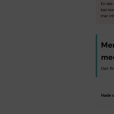
En del 
kan kon
mer inf
Mer
me
Det fi
K8
Hade d
Log