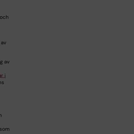
 och
 av
ng av
r i
ns
n
a som