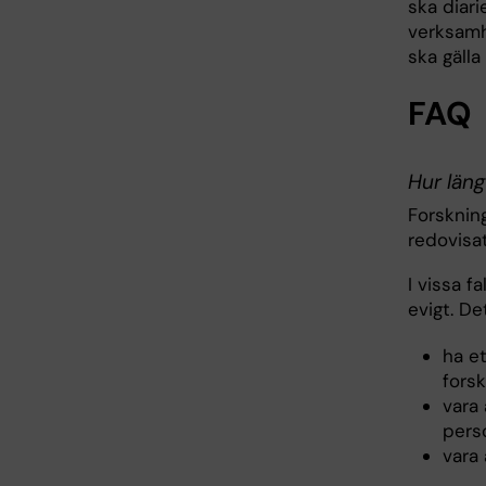
ska diar
verksamh
ska gälla
FAQ
Hur län
Forskning
redovisa
I vissa f
evigt. D
ha et
fors
vara 
pers
vara 