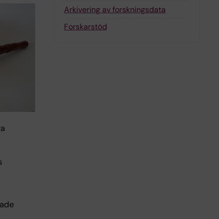
Arkivering av forskningsdata
Forskarstöd
ga
s
nade