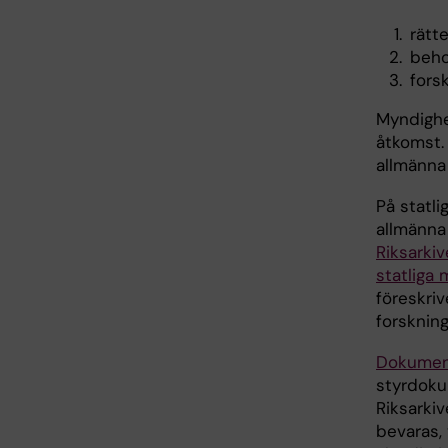
rätt
beho
fors
Myndighe
åtkomst. 
allmänna
På statli
allmänna 
Riksarkiv
statliga
föreskriv
forskning
Dokumen
styrdoku
Riksarkiv
bevaras, 