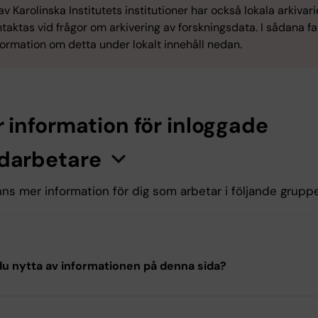
av Karolinska Institutets institutioner har också lokala arkivar
taktas vid frågor om arkivering av forskningsdata. I sådana fal
ormation om detta under lokalt innehåll nedan.
 information för inloggade
darbetare
n
K
l
i
c
k
a
h
ä
r
f
ö
r
a
t
t
v
i
s
a
/
d
ö
l
j
a
i
n
f
o
r
m
a
t
i
o
nns mer information för dig som arbetar i följande grupp
.K8 Klinisk neurovetenskap
u nytta av informationen på denna sida?
ga in med KI-ID