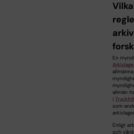
Vilka
regle
arkiv
fors
En myndig
Arkivlag
allmänna
myndighe
myndighe
allmän h
i
Tryckfr
som andr
arkivlage
Enligt ar
och vårda