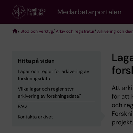
Skip
to
Medarbetarportalen
main
content
/
Stöd och verktyg
/
Arkiv och registratur
/
Arkivering och dia
Breadcrumb
Laga
Hitta på sidan
fors
Lagar och regler för arkivering av
forskningsdata
Att ark
Vilka lagar och regler styr
för att
arkivering av forskningsdata?
och reg
FAQ
Forskni
Kontakta arkivet
projekt