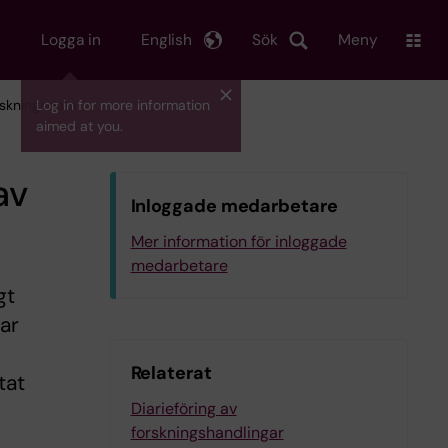
Logga in
English
Sök
Meny
orskningsdata
Log in for more information
aimed at you.
av
Inloggade medarbetare
Mer information för inloggade
medarbetare
gt
gar
Relaterat
tat
Diarieföring av
forskningshandlingar