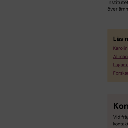
Institut
överlämna
Läs 
Karoli
Allmän
Lagar o
Forska
Kon
Vid frå
kontak