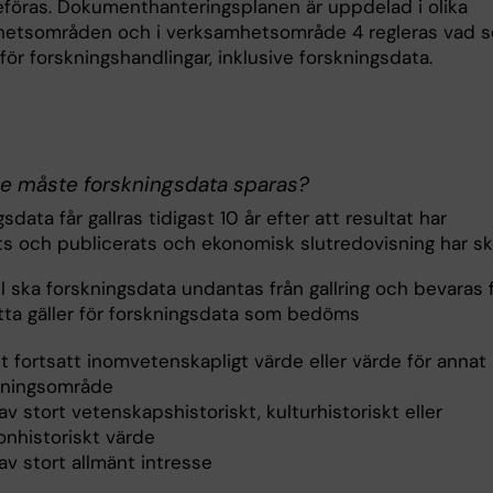
ieföras. Dokumenthanteringsplanen är uppdelad i olika
etsområden och i verksamhetsområde 4 regleras vad 
 för forskningshandlingar, inklusive forskningsdata.
ge måste forskningsdata sparas?
sdata får gallras tidigast 10 år efter att resultat har
ts och publicerats och ekonomisk slutredovisning har sk
all ska forskningsdata undantas från gallring och bevaras 
etta gäller för forskningsdata som bedöms
t fortsatt inomvetenskapligt värde eller värde för annat
kningsområde
av stort vetenskapshistoriskt, kulturhistoriskt eller
onhistoriskt värde
av stort allmänt intresse