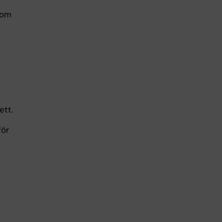
som
ett.
för