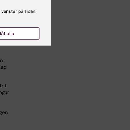
l vänster på sidan.
geln
llåt alla
an
En
sad
tet
ngar
ngen