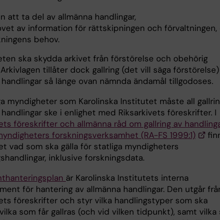
en att ta del av allmänna handlingar,
vet av information för rättskipningen och förvaltningen,
kningens behov.
ten ska skydda arkivet från förstörelse och obehörig
Arkivlagen tillåter dock gallring (det vill säga förstörelse)
 handlingar så länge ovan nämnda ändamål tillgodoses.
ga myndigheter som Karolinska Institutet måste all gallri
handlingar ske i enlighet med Riksarkivets föreskrifter. I
ets föreskrifter och allmänna råd om gallring av handlinga
 myndigheters forskningsverksamhet (RA-FS 1999:1)
fin
et vad som ska gälla för statliga myndigheters
shandlingar, inklusive forskningsdata.
thanteringsplan
är Karolinska Institutets interna
ment för hantering av allmänna handlingar. Den utgår frå
ets föreskrifter och styr vilka handlingstyper som ska
vilka som får gallras (och vid vilken tidpunkt), samt vilk