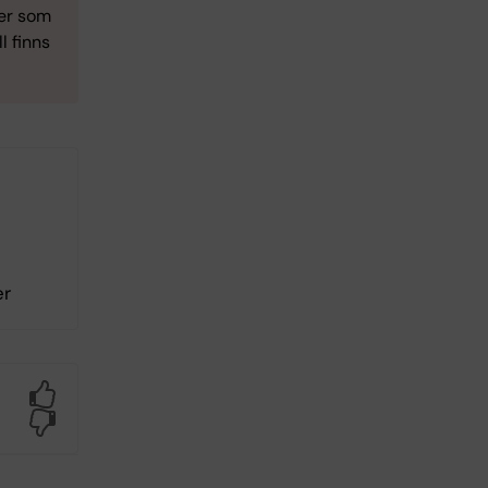
ier som
l finns
er
Yes
No