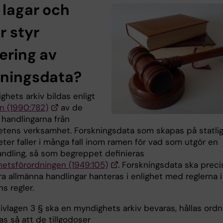
 lagar och
r styr
ering av
kningsdata?
hets arkiv bildas enligt
en (1990:782)
av de
 handlingarna från
tens verksamhet. Forskningsdata som skapas på statli
ter faller i många fall inom ramen för vad som utgör en
andling, så som begreppet definieras
ihetsförordningen (1949:105)
. Forskningsdata ska preci
a allmänna handlingar hanteras i enlighet med reglerna i
ns regler.
kivlagen 3 § ska en myndighets arkiv bevaras, hållas ord
s så att de tillgodoser