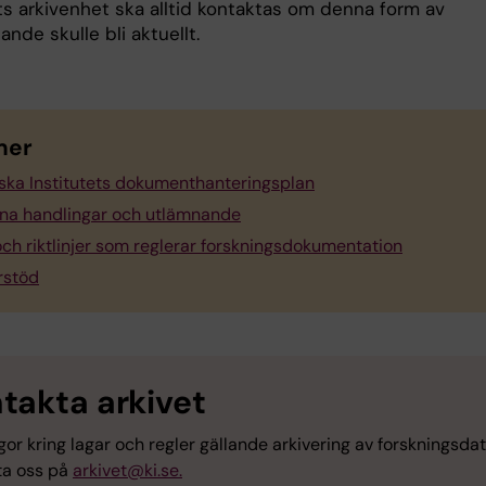
ets arkivenhet ska alltid kontaktas om denna form av
nde skulle bli aktuellt.
mer
nska Institutets dokumenthanteringsplan
na handlingar och utlämnande
ch riktlinjer som reglerar forskningsdokumentation
rstöd
takta arkivet
gor kring lagar och regler gällande arkivering av forskningsdat
ta oss på
arkivet@ki.se.