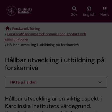
Skip
to
main
Sök
English
Meny
content
/
Forskarutbildning
/
Forskarutbildningsstöd: organisation, kontakt och
Breadcrumb
stödfunktioner
/ Hållbar utveckling i utbildning på forskarnivå
Hållbar utveckling i utbildning på
forskarnivå
Hitta på sidan
Hållbar utveckling är en viktig aspekt i
Karolinska Institutets värdegrund.