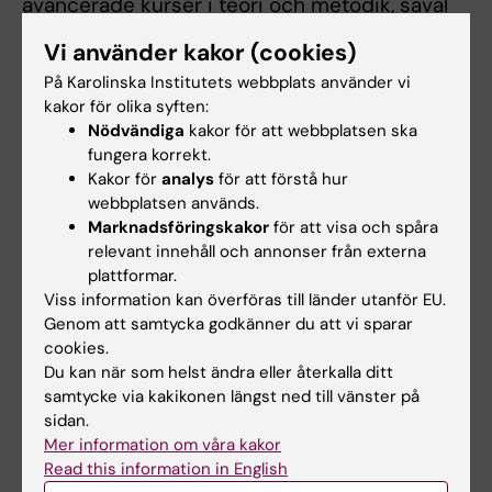
avancerade kurser i teori och metodik, såväl
som breddkurser inriktade på specifika
Vi använder kakor (cookies)
tillämpningsområden för epidemiologin. I
På Karolinska Institutets webbplats använder vi
några av utbildningsaktiviteterna används
kakor för olika syften:
moduler för e-lärande eller metoder för
Nödvändiga
kakor för att webbplatsen ska
”blended learning”.
fungera korrekt.
Kakor för
analys
för att förstå hur
webbplatsen används.
Forskarutbildningskurser i miljö och
Marknadsföringskakor
för att visa och spåra
relevant innehåll och annonser från externa
hållbar utveckling
plattformar.
Alla nyantagna laborerande doktorander
Viss information kan överföras till länder utanför EU.
genomgår en obligatorisk kurs (1,8
Genom att samtycka godkänner du att vi sparar
cookies.
högskolepoäng) i hur miljö- och hälsofarliga
Du kan när som helst ändra eller återkalla ditt
ämnen ska hanteras på ett säkert sätt inom
samtycke via kakikonen längst ned till vänster på
den laborativa verksamheten. Kursen
sidan.
innehåller också ett separat kursmoment som
Mer information om våra kakor
specifikt tar upp hållbar utveckling.
Read this information in English