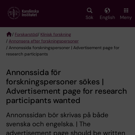
Skip
to
main
Sök
English
Meny
content
/
Forskarstöd
/
Klinisk forskning
/
Annonsera efter forskningspersoner
Breadcrumb
/ Annonssida forskningspersoner | Advertisement page for
research participants
Annonssida för
forskningspersoner sökes |
Advertisement page for research
participants wanted
Annonssidan bör skrivas på både
svenska och engelska. | The
advertisement page should be written