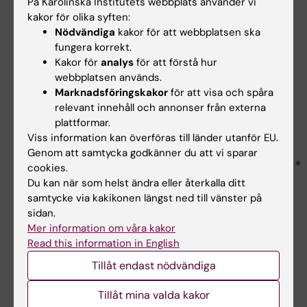
På Karolinska Institutets webbplats använder vi
kakor för olika syften:
Nödvändiga
kakor för att webbplatsen ska
fungera korrekt.
Kakor för
analys
för att förstå hur
webbplatsen används.
Studien har alla tillstånd som krävs | The study has all
Marknadsföringskakor
för att visa och spåra
the permits required
relevant innehåll och annonser från externa
Ja | Yes
plattformar.
Viss information kan överföras till länder utanför EU.
Genom att samtycka godkänner du att vi sparar
Datum för avpublicering | Date of removing the
cookies.
advertisement
Du kan när som helst ändra eller återkalla ditt
samtycke via kakikonen längst ned till vänster på
sidan.
Mer information om våra kakor
Read this information in English
Tillåt endast nödvändiga
Tillåt mina valda kakor