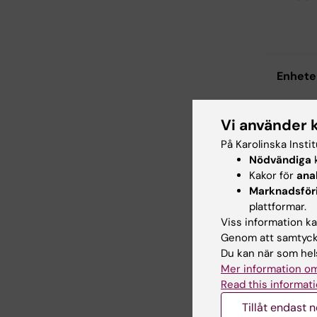
for
Sup
for
Enheten
Sup
Vi använder 
Biostat
Sup
På Karolinska Insti
Nödvändiga
k
Kakor för
ana
IT syst
Gå t
Marknadsför
plattformar.
Viss information kan
Genom att samtycka
Avtal f
Du kan när som hels
Mer information om
Read this informati
Online
Tillåt endast 
organis