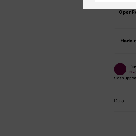
med hjä
OpenRe
Hade d
Inn
Nik
Sidan uppda
Dela