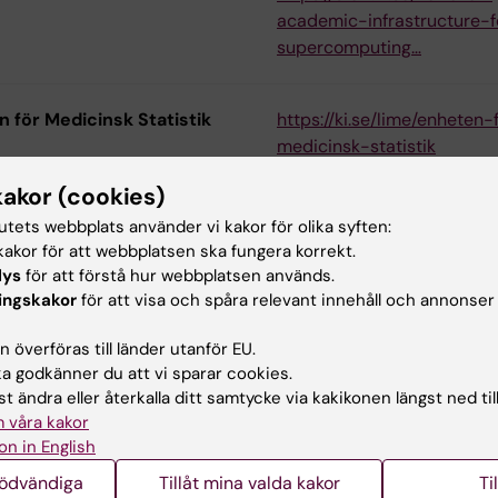
skningsdata
academic-infrastructure-f
supercomputing…
port under Steg 3: Samarbeta och Bearbeta/Analysera
skningsdata
 för Medicinsk Statistik
https://ki.se/lime/enheten-
medicinsk-statistik
port under Steg 4: Publicera & Dela
kakor (cookies)
istics Core Facility
http://www.biostatcore.ki.s
port under Steg 5: Bevara, Arkivera och Rapportera
tutets webbplats använder vi kakor för olika syften:
akor för att webbplatsen ska fungera korrekt.
lys
för att förstå hur webbplatsen används.
em för att dela data
https://medarbetare.ki.se/
ill startsidan: Hantera forskningsdata
ingskakor
för att visa och spåra relevant innehåll och annonser
och-dela-filer
 överföras till länder utanför EU.
 godkänner du att vi sparar cookies.
ör datadelning
avtal@ki.se
t ändra eller återkalla ditt samtycke via kakikonen längst ned til
 våra kakor
on in English
-lektioner om hur man
https://datacarpentry.org/
nödvändiga
Tillåt mina valda kakor
Ti
erar, rengör, analyserar data