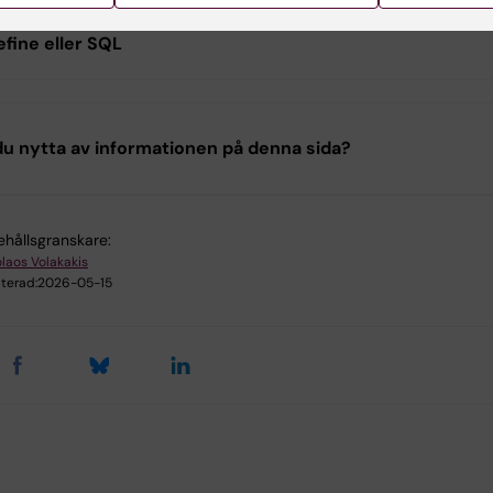
lp av verktyg som R, Python,
fine eller SQL
u nytta av informationen på denna sida?
ehållsgranskare:
olaos Volakakis
terad:
2026-05-15