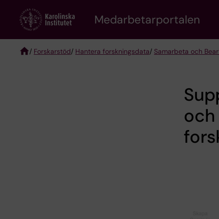
Skip
to
Medarbetarportalen
main
content
/
Forskarstöd
/
Hantera forskningsdata
/
Samarbeta och Bear
Breadcrumb
Sup
och
fors