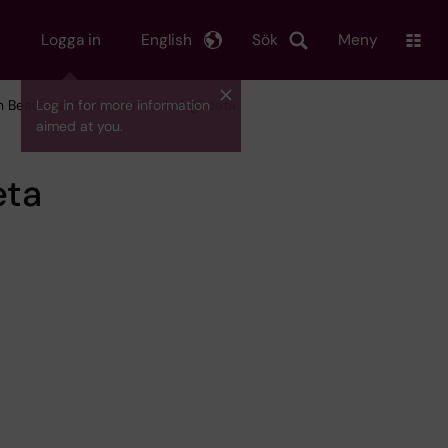
Logga in
English
Sök
Meny
h Bearbeta/Analysera forskningsdata
Log in for more information
aimed at you.
eta