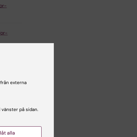
or-
for-
e/
lagra-
 från externa
l vänster på sidan.
lessons/
llåt alla