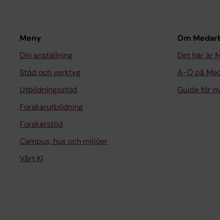
Meny
Om Medarb
Din anställning
Det här är 
Stöd och verktyg
A-Ö på Med
Utbildningsstöd
Guide för 
Forskarutbildning
Forskarstöd
Campus, hus och miljöer
Vårt KI