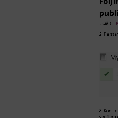
Följ 
publi
1. Gå till
K
2. På sta
3. Kontro
verifiera