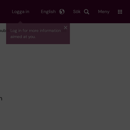
Logga in
English
Sök
Meny
publikationslista för interna sökande
Log in for more information
aimed at you.
n