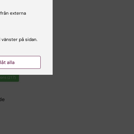
 från externa
l vänster på sidan.
llåt alla
de