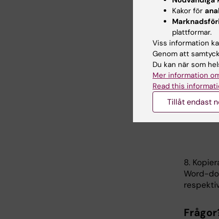
Nödvändiga
k
Kakor för
ana
Marknadsför
plattformar.
Viss information kan
Genom att samtycka
Du kan när som hels
Mer information om
Read this informati
Tillåt endast 
8. Kopie
Word-dok
respektiv
Frågor