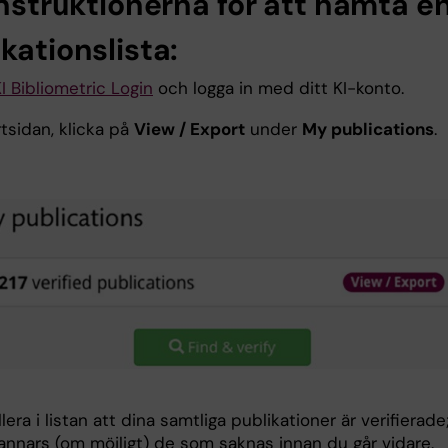
instruktionerna för att hämta e
kationslista:
I Bibliometric Login
och logga in med ditt KI-konto.
rtsidan, klicka på
View / Export
under
My publications
.
llera i listan att dina samtliga publikationer är verifierade
 annars (om möjligt) de som saknas innan du går vidare.