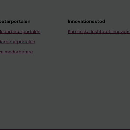
etarportalen
Innovationsstöd
Medarbetarportalen
Karolinska Institutet Innovati
arbetarportalen
nya medarbetare