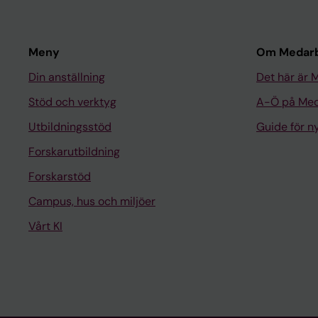
Meny
Om Medarb
Din anställning
Det här är 
Stöd och verktyg
A-Ö på Med
Utbildningsstöd
Guide för 
Forskarutbildning
Forskarstöd
Campus, hus och miljöer
Vårt KI