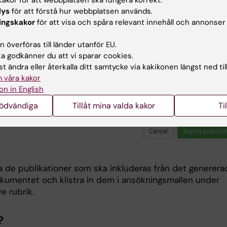
akor för att webbplatsen ska fungera korrekt.
lys
för att förstå hur webbplatsen används.
ingskakor
för att visa och spåra relevant innehåll och annonser
 överföras till länder utanför EU.
 godkänner du att vi sparar cookies.
t ändra eller återkalla ditt samtycke via kakikonen längst ned til
 våra kakor
on in English
nödvändiga
Tillåt mina valda kakor
Ti
ra de publikationer som ska inkluderas från det generera
umentet och klistra in dem i ansökningsmallen under
e rubrik.
?