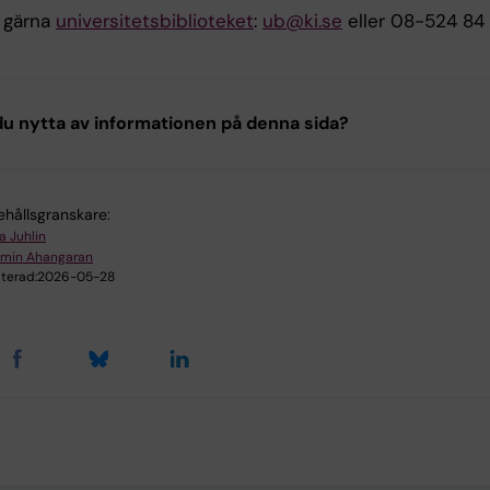
 gärna
universitetsbiblioteket
:
ub@ki.se
eller 08-524 84
u nytta av informationen på denna sida?
ehållsgranskare:
a Juhlin
smin Ahangaran
terad:
2026-05-28