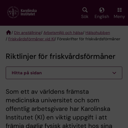
Skip
to
main
Sök
English
Meny
content
/
Din anställning
/
Arbetsmiljö och hälsa
/
Hälsohubben
/
Friskvårdsförmåner vid KI
/ Föreskrifter för friskvårdsförmåner
Breadcrumb
Riktlinjer för friskvårdsförmåner
Hitta på sidan
Som ett av världens främsta
medicinska universitet och som
offentlig arbetsgivare har Karolinska
Institutet (KI) en viktig uppgift i att
främja daglig fysisk aktivitet hos sina