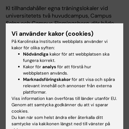
KI tillhandahåller egna träningslokaler vid
universitetets två huvudcampus, Campus
Solna och Campus Flemingsberg, där både
anställda och studenter kan träna själv eller
Vi använder kakor (cookies)
delta i olika ledarledda pass, workshops och
På Karolinska Institutets webbplats använder vi
utbildningar.
kakor för olika syften:
Nödvändiga
kakor för att webbplatsen ska
För tillgång till campusnära lokaler gäller
fungera korrekt.
Kakor för
analys
för att förstå hur
följande:
webbplatsen används.
Marknadsföringskakor
för att visa och spåra
Enbart anställda, anknutna (inbegripet
relevant innehåll och annonser från externa
stipendiater) och studenter vid KI har
plattformar.
tillgång till lokalerna.
Viss information kan överföras till länder utanför EU.
Anställda, anknutna (inbegripet
Genom att samtycka godkänner du att vi sparar
cookies.
stipendiater) och studenter måste kunna
Du kan när som helst ändra eller återkalla ditt
uppvisa giltigt passerkort med foto för att
samtycke via kakikonen längst ned till vänster på
få vistas i dessa lokaler och i övrigt följa