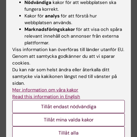
Nödvändiga
kakor för att webbplatsen ska
fungera korrekt.
Kakor för
analys
för att förstå hur
webbplatsen används.
Marknadsföringskakor
för att visa och spåra
Dokument
relevant innehåll och annonser från externa
plattformar.
Viss information kan överföras till länder utanför EU.
Intyg passerkort för KI
(PDF, 324.82 KB)
Genom att samtycka godkänner du att vi sparar
cookies.
Du kan när som helst ändra eller återkalla ditt
Länkar
samtycke via kakikonen längst ned till vänster på
sidan.
Mer information om våra kakor
Profilprodukter
Read this information in English
Tillåt endast nödvändiga
Webshop
Tillåt mina valda kakor
Konferenser och möten i Aula Medica
Tillåt alla
Pendelbussen