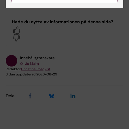
Hade du nytta av informationen på denna sida?
Yes
No
Innehållsgranskare:
Olivia Malm
Redaktör:
Christina Rosqvist
Sidan uppdaterad:
2026-06-29
Dela