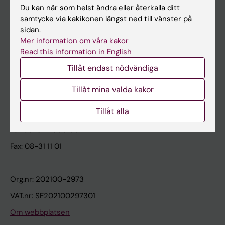
Du kan när som helst ändra eller återkalla ditt
A-Ö på Medarbetarportalen
samtycke via kakikonen längst ned till vänster på
Guide för nya medarbetare
sidan.
Mer information om våra kakor
Read this information in English
Innovationsstöd
Tillåt endast nödvändiga
Karolinska Institutet Innovation
Tillåt mina valda kakor
Karolinska Institutet
Tillåt alla
171 77 Stockholm
Tel: 08-524 800 00
Fax: 08-31 11 01
Org.nr: 202100-2973
VAT.nr: SE202100297301
Om webbplatsen