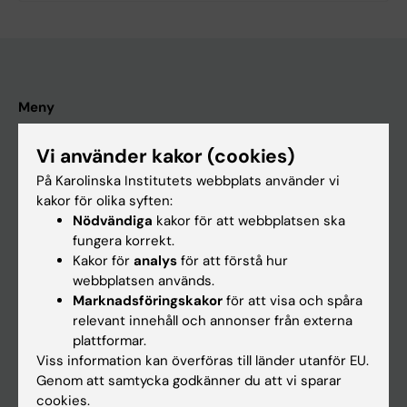
Meny
Din anställning
Vi använder kakor (cookies)
Stöd och verktyg
På Karolinska Institutets webbplats använder vi
Utbildningsstöd
kakor för olika syften:
Nödvändiga
kakor för att webbplatsen ska
Forskarutbildning
fungera korrekt.
Forskarstöd
Kakor för
analys
för att förstå hur
webbplatsen används.
Campus, hus och miljöer
Marknadsföringskakor
för att visa och spåra
Vårt KI
relevant innehåll och annonser från externa
plattformar.
Viss information kan överföras till länder utanför EU.
Om Medarbetarportalen
Genom att samtycka godkänner du att vi sparar
Det här är Medarbetarportalen
cookies.