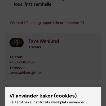
fossilfritt samhälle
Gå med i Teams-gruppen Klimatnätverket
Tove Wahlund
Adjunkt
Telefon:
+46852482463
E-post:
tove.wahlund@ki.se
Shervin Shahnavaz
Vi använder kakor (cookies)
Universitetsadjunkt
På Karolinska Institutets webbplats använder vi