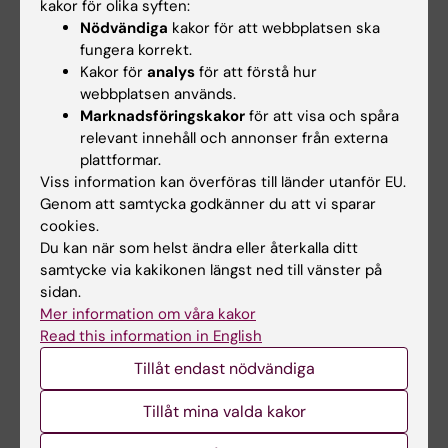
kakor för olika syften:
E-post:
Nödvändiga
kakor för att webbplatsen ska
shervin.shahnavaz@ki.se
fungera korrekt.
Kakor för
analys
för att förstå hur
webbplatsen används.
Hade du nytta av informationen på denna sida?
Marknadsföringskakor
för att visa och spåra
relevant innehåll och annonser från externa
Yes
plattformar.
No
Viss information kan överföras till länder utanför EU.
Genom att samtycka godkänner du att vi sparar
cookies.
Innehållsgranskare:
Du kan när som helst ändra eller återkalla ditt
Tove Wahlund
samtycke via kakikonen längst ned till vänster på
Redaktör:
Viktoria Olausson
sidan.
Sidan uppdaterad:
2025-02-24
Mer information om våra kakor
Read this information in English
Tillåt endast nödvändiga
Dela
Tillåt mina valda kakor