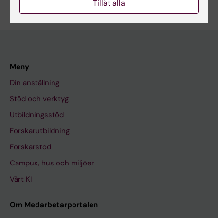
Tillåt alla
Meny
Din anställning
Stöd och verktyg
Utbildningsstöd
Forskarutbildning
Forskarstöd
Campus, hus och miljöer
Vårt KI
Om Medarbetarportalen