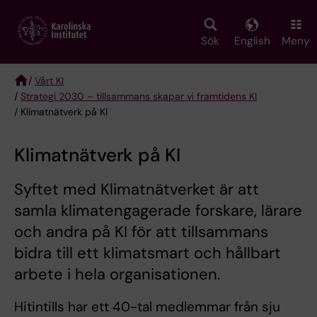
Skip
to
main
Sök
English
Meny
content
/
Vårt KI
/
Strategi 2030 – tillsammans skapar vi framtidens KI
Breadcrumb
/ Klimatnätverk på KI
Klimatnätverk på KI
Syftet med Klimatnätverket är att
samla klimatengagerade forskare, lärare
och andra på KI för att tillsammans
bidra till ett klimatsmart och hållbart
arbete i hela organisationen.
Hitintills har ett 40-tal medlemmar från sju