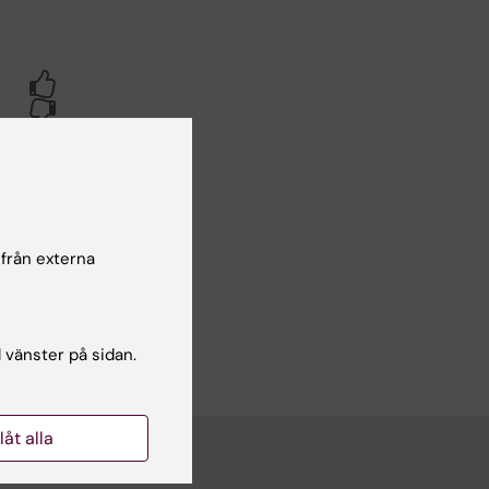
Yes
No
 från externa
l vänster på sidan.
llåt alla