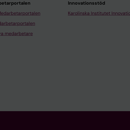
etarportalen
Innovationsstöd
Medarbetarportalen
Karolinska Institutet Innovati
arbetarportalen
nya medarbetare