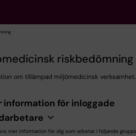
ömning
jömedicinsk riskbedömning
tion om tillämpad miljömedicinsk verksamhet.
 information för inloggade
darbetare
n
K
l
i
c
k
a
h
ä
r
f
ö
r
a
t
t
v
i
s
a
/
d
ö
l
j
a
i
n
f
o
r
m
a
t
i
o
nns mer information för dig som arbetar i följande grupp