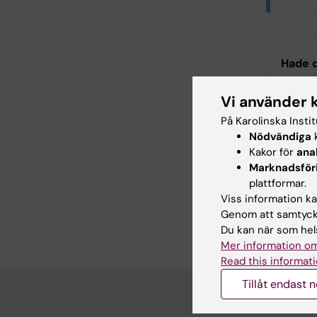
C6
Hade d
Log
Vi använder 
På Karolinska Insti
Redaktör:
Ann
Sidan uppda
Nödvändiga
k
Kakor för
ana
Marknadsför
plattformar.
Dela
Viss information kan
Genom att samtycka
Du kan när som hels
Mer information om
Read this informati
Tillåt endast 