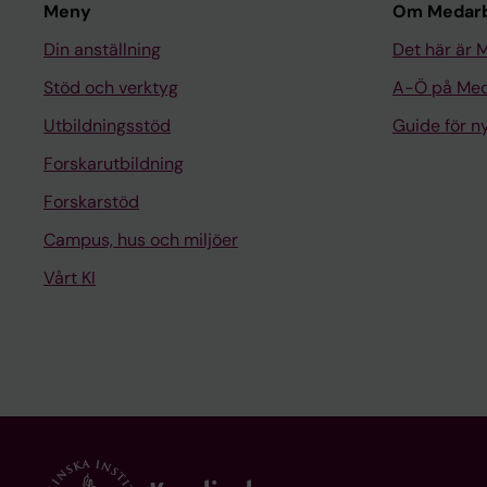
Meny
Om Medarb
Din anställning
Det här är 
Stöd och verktyg
A-Ö på Med
Utbildningsstöd
Guide för 
Forskarutbildning
Forskarstöd
Campus, hus och miljöer
Vårt KI