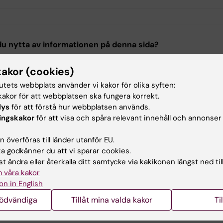
.C6 Institutet för miljömedicin
u nytta av informationen på denna sida?
ga in med KI-ID
kakor (cookies)
tutets webbplats använder vi kakor för olika syften:
a Persson
terad:
2025-01-21
akor för att webbplatsen ska fungera korrekt.
lys
för att förstå hur webbplatsen används.
ingskakor
för att visa och spåra relevant innehåll och annonser
 överföras till länder utanför EU.
 godkänner du att vi sparar cookies.
t ändra eller återkalla ditt samtycke via kakikonen längst ned til
 våra kakor
on in English
nödvändiga
Tillåt mina valda kakor
Ti