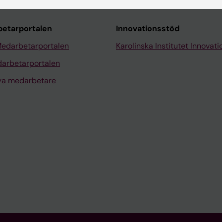
etarportalen
Innovationsstöd
Medarbetarportalen
Karolinska Institutet Innovati
arbetarportalen
nya medarbetare