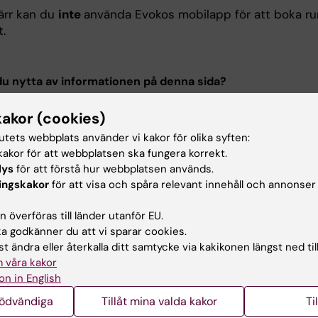
ärr kan du
inte
använda Evokos mobilapp för att boka ru
.
u nytta av informationen på denna sida?
kakor (cookies)
tutets webbplats använder vi kakor för olika syften:
ehållsgranskare:
akor för att webbplatsen ska fungera korrekt.
llan Crusoe
lys
för att förstå hur webbplatsen används.
terad:
2026-01-19
ingskakor
för att visa och spåra relevant innehåll och annonser
 överföras till länder utanför EU.
 godkänner du att vi sparar cookies.
t ändra eller återkalla ditt samtycke via kakikonen längst ned til
 våra kakor
on in English
nödvändiga
Tillåt mina valda kakor
Ti