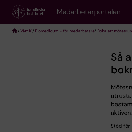
Skip
to
Medarbetarportalen
main
content
/
Vårt KI
/
Biomedicum - för medarbetare
/
Boka ett mötesru
Breadcrumb
Så 
bok
Mötesr
utrusta
bestämm
aktiver
Stöd för