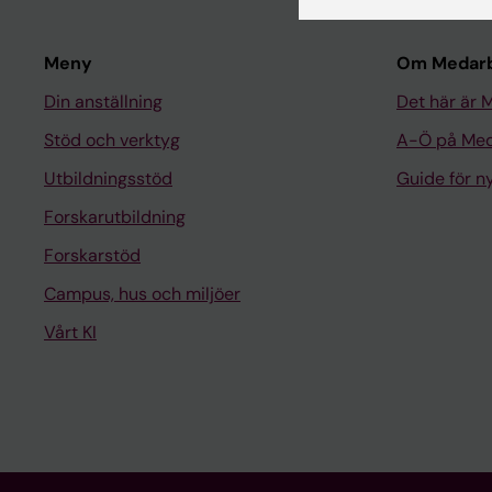
Meny
Om Medarb
Din anställning
Det här är 
Stöd och verktyg
A-Ö på Med
Utbildningsstöd
Guide för 
Forskarutbildning
Forskarstöd
Campus, hus och miljöer
Vårt KI