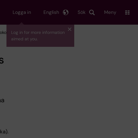
Logga in
English
Sök
Meny
oko)
Log in for more information
aimed at you.
s
na
ka).