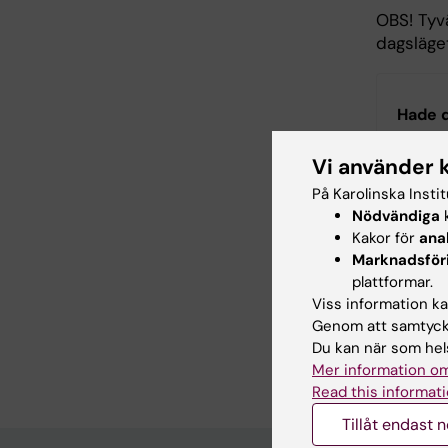
OBS! Tyv
dagsläget
Hade d
Vi använder 
På Karolinska Insti
Inn
Nödvändiga
k
Ste
Kakor för
ana
Sidan uppda
Marknadsför
plattformar.
Viss information kan
Dela
Genom att samtycka
Du kan när som hels
Mer information om
Read this informati
Tillåt endast 