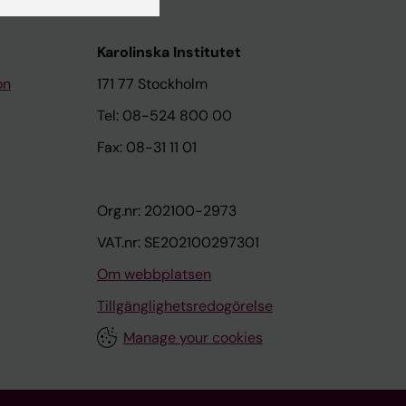
Karolinska Institutet
on
171 77 Stockholm
Tel: 08-524 800 00
Fax: 08-31 11 01
Org.nr: 202100-2973
VAT.nr: SE202100297301
Om webbplatsen
Tillgänglighetsredogörelse
Manage your cookies