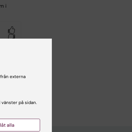
m i
Yes
No
 från externa
l vänster på sidan.
llåt alla