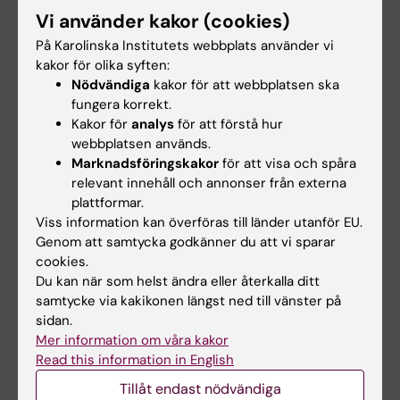
cancerbehandling.
Vi använder kakor (cookies)
På Karolinska Institutets webbplats använder vi
kakor för olika syften:
Andreas Lundqvist - 3 snabba frågor
Nödvändiga
kakor för att webbplatsen ska
fungera korrekt.
Kakor för
analys
för att förstå hur
webbplatsen används.
Marknadsföringskakor
för att visa och spåra
Mattias Svensson
relevant innehåll och annonser från externa
Senior Forskare
plattformar.
Viss information kan överföras till länder utanför EU.
E-post:
Genom att samtycka godkänner du att vi sparar
mattias.svensson@ki.se
cookies.
Organisatorisk tillhörighet:
Du kan när som helst ändra eller återkalla ditt
Institutionen för medicin, Huddinge
samtycke via kakikonen längst ned till vänster på
sidan.
Mer information om våra kakor
Mattias Svensson - 3 snabba frågor
Read this information in English
Tillåt endast nödvändiga