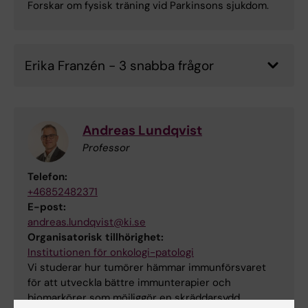
Forskar om fysisk träning vid Parkinsons sjukdom.
Erika Franzén - 3 snabba frågor
Andreas Lundqvist
Professor
Telefon:
+46852482371
E-post:
andreas.lundqvist@ki.se
Organisatorisk tillhörighet:
Institutionen för onkologi-patologi
Vi studerar hur tumörer hämmar immunförsvaret
för att utveckla bättre immunterapier och
biomarkörer som möjliggör en skräddarsydd