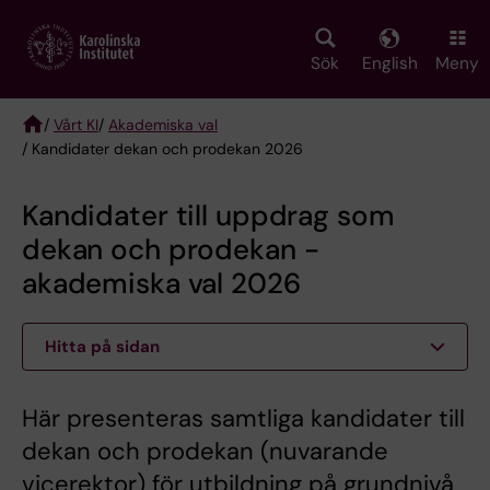
Skip
to
main
Sök
English
Meny
content
/
Vårt KI
/
Akademiska val
/ Kandidater dekan och prodekan 2026
Breadcrumb
Kandidater till uppdrag som
dekan och prodekan -
akademiska val 2026
Hitta på sidan
Här presenteras samtliga kandidater till
dekan och prodekan (nuvarande
vicerektor) för utbildning på grundnivå