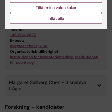
Tillåt mina valda kakor
Margaret Sällberg Chen
Tillåt alla
Professor
Telefon:
+46852488125
E-post:
margaret.chen@ki.se
Organisatorisk tillhörighet:
Institutionen för laboratoriemedicin
,
Institutionen
för odontologi
Margaret Sällberg Chen - 3 snabba
frågor
Forskning – kandidater