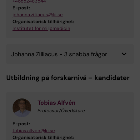
+46852483544
E-post:
johanna.zilliacus@ki.se
Organisatorisk tillhörighet:
Institutet för miljömedicin
Johanna Zilliacus - 3 snabba frågor
Utbildning på forskarnivå – kandidater
Tobias Alfvén
Professor/Överläkare
E-post:
tobias.alfven@ki.se
Organisatorisk tillhörighet: