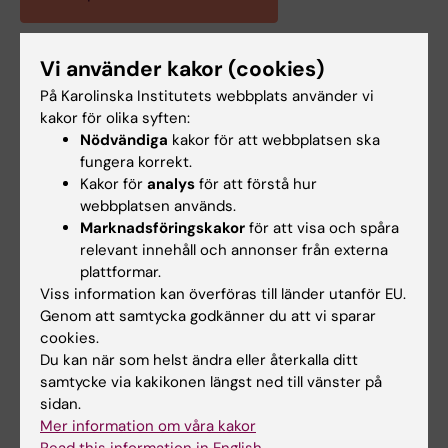
Vi använder kakor (cookies)
Readspeakers egen sida 'Universal Design for
På Karolinska Institutets webbplats använder vi
Learning: A Comprehensive Introduc…
kakor för olika syften:
Nödvändiga
kakor för att webbplatsen ska
fungera korrekt.
Kakor för
analys
för att förstå hur
Hade du nytta av informationen på denna sida?
webbplatsen används.
Yes
Marknadsföringskakor
för att visa och spåra
No
relevant innehåll och annonser från externa
plattformar.
Viss information kan överföras till länder utanför EU.
Genom att samtycka godkänner du att vi sparar
Innehållsgranskare:
cookies.
Gina Söderlund Nåtfors
Du kan när som helst ändra eller återkalla ditt
Sidan uppdaterad:
2025-09-22
samtycke via kakikonen längst ned till vänster på
sidan.
Mer information om våra kakor
Dela