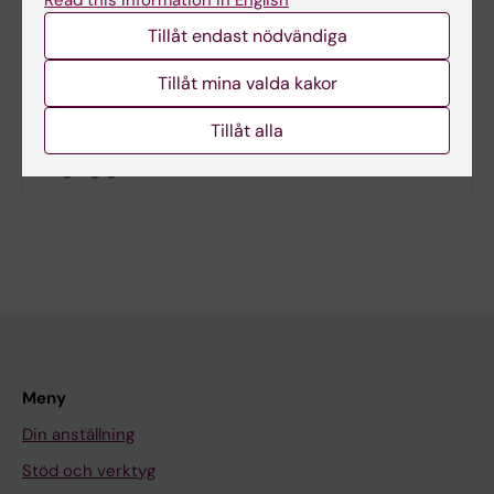
Read this information in English
Tillåt endast nödvändiga
Tillåt mina valda kakor
Relaterat
Tillåt alla
Universell design för lärande (UDL) och digital
tillgänglighet
Meny
Din anställning
Stöd och verktyg