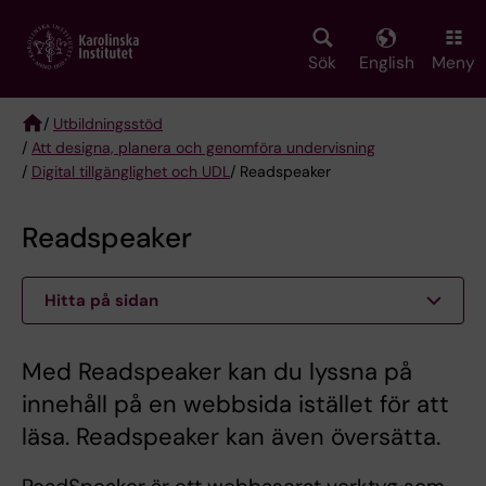
Skip
to
main
Sök
English
Meny
content
/
Utbildningsstöd
/
Att designa, planera och genomföra undervisning
Breadcrumb
/
Digital tillgänglighet och UDL
/ Readspeaker
Readspeaker
Hitta på sidan
Med Readspeaker kan du lyssna på
innehåll på en webbsida istället för att
läsa. Readspeaker kan även översätta.