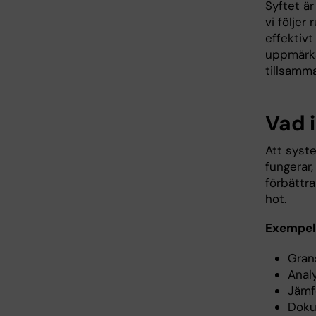
Syftet är
vi följer
effektivt
uppmärksa
tillsamma
Vad 
Att syst
fungerar,
förbättr
hot.
Exempel
Grans
Analy
Jämfö
Doku