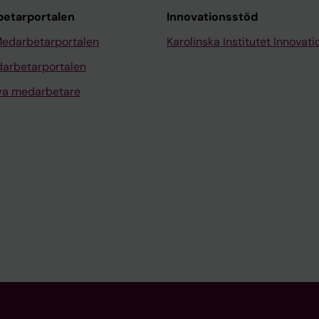
etarportalen
Innovationsstöd
Medarbetarportalen
Karolinska Institutet Innovati
arbetarportalen
nya medarbetare