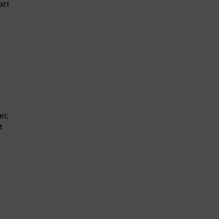
att
er,
t