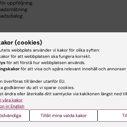
för uppföljning
adsmätning
adsdialog
innebär uppföljning?
kakor (cookies)
tutets webbplats använder vi kakor för olika syften:
rställa att åtgärderna fungerar som avsett och vid behov
akor för att webbplatsen ska fungera korrekt.
a dem.
lys
för att förstå hur webbplatsen används.
ingskakor
för att visa och spåra relevant innehåll och annonser
:
 överföras till länder utanför EU.
oll att tekniska skydd som brandväggar, antivirus,
 godkänner du att vi sparar cookies.
righetskontroller fungerar
t ändra eller återkalla ditt samtycke via kakikonen längst ned til
kning av rutiner och att de efterlevs
 våra kakor
ys av incidenter och ta lärdom
on in English
mentera resultat och föreslå förbättringar
nödvändiga
Tillåt mina valda kakor
Ti
ifiera nya risker och förbättringsområden
het i kodgranskning för att förebygga eventuella sårbarh