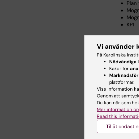
Plan 
Mogn
Mogn
KPI
Vad 
Vi använder 
På Karolinska Insti
Att säke
Nödvändiga
k
förbättr
Kakor för
ana
Marknadsför
Exempel
plattformar.
Viss information kan
Kontr
Genom att samtycka
behö
Du kan när som hels
Grans
Mer information om
Anal
Read this informati
Doku
Tillåt endast 
Ident
Säker