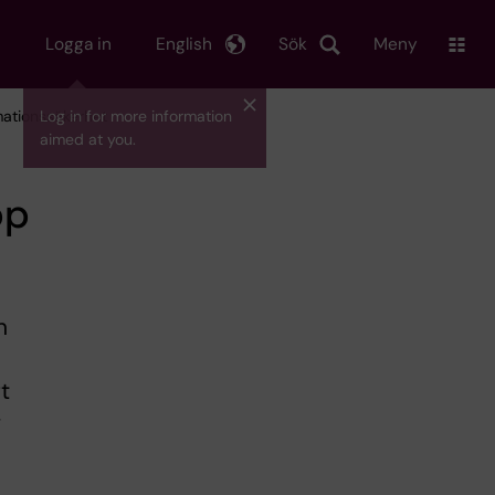
Logga in
English
Sök
Meny
mationssäkerhet
Log in for more information
aimed at you.
pp
n
t
v