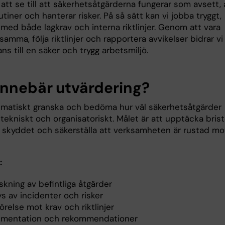
 att se till att säkerhetsåtgärderna fungerar som avsett, 
 rutiner och hanterar risker. På så sätt kan vi jobba tryggt,
 med både lagkrav och interna riktlinjer. Genom att vara
mma, följa riktlinjer och rapportera avvikelser bidrar vi
ns till en säker och trygg arbetsmiljö.
innebär utvärdering?
ematiskt granska och bedöma hur väl säkerhetsåtgärder
 tekniskt och organisatoriskt. Målet är att upptäcka brist
a skyddet och säkerställa att verksamheten är rustad mo
:
kning av befintliga åtgärder
s av incidenter och risker
relse mot krav och riktlinjer
mentation och rekommendationer