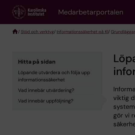
Skip
to
Medarbetarportalen
main
content
/
Stöd och verktyg
/
Informationssäkerhet på KI
/
Grundläggan
Breadcrumb
Löpa
Hitta på sidan
info
Löpande utvärdera och följa upp
informationssäkerhet
Inform
Vad innebär utvärdering?
viktig 
Vad innebär uppföljning?
system,
gör vi 
säkerhe