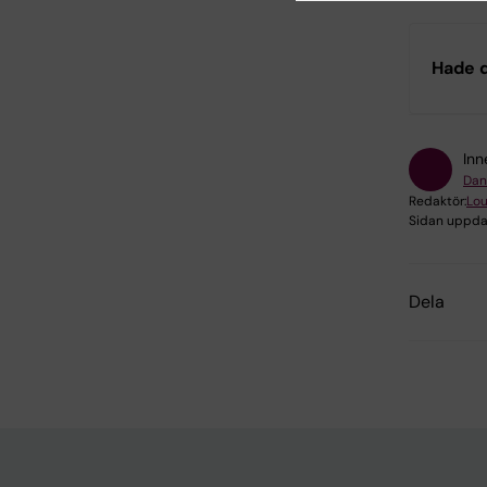
Hade d
Inn
Dan
Redaktör:
Lou
Sidan uppda
Dela