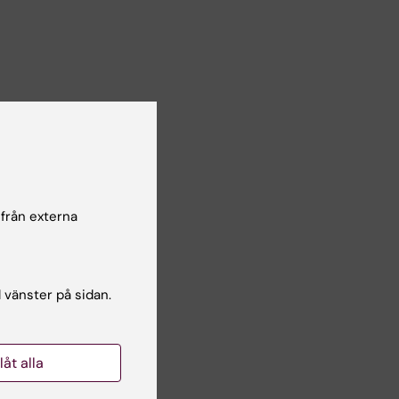
 från externa
l vänster på sidan.
llåt alla
eter.