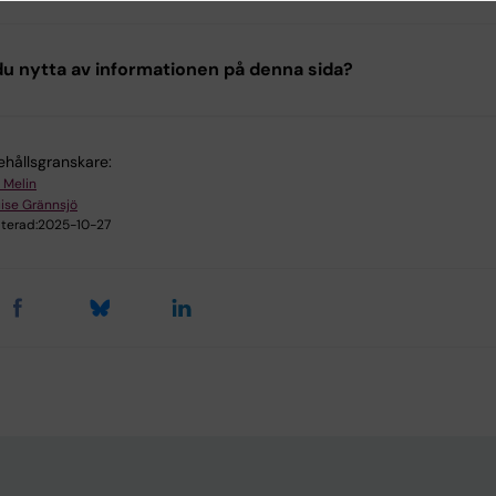
u nytta av informationen på denna sida?
ehållsgranskare:
 Melin
ise Grännsjö
terad:
2025-10-27