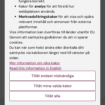
fungera korrekt.
Kakor för
analys
för att förstå hur
webbplatsen används.
Hade du nytta av informationen på denna sida?
Marknadsföringskakor
för att visa och spåra
Yes
relevant innehåll och annonser från externa
plattformar.
No
Viss information kan överföras till länder utanför EU.
Genom att samtycka godkänner du att vi sparar
cookies.
Redaktör:
Sara Lidman
Du kan när som helst ändra eller återkalla ditt
Sidan uppdaterad:
2025-10-15
samtycke via kakikonen längst ned till vänster på
sidan.
Mer information om våra kakor
Dela
Read this information in English
Tillåt endast nödvändiga
Tillåt mina valda kakor
Tillåt alla