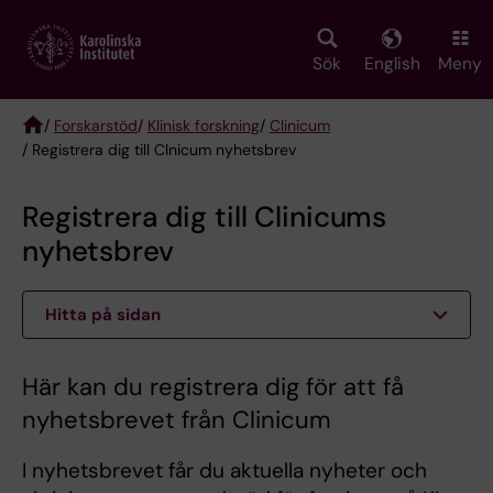
Skip
to
main
Sök
English
Meny
content
/
Forskarstöd
/
Klinisk forskning
/
Clinicum
/ Registrera dig till Clnicum nyhetsbrev
Breadcrumb
Registrera dig till Clinicums
nyhetsbrev
Hitta på sidan
Här kan du registrera dig för att få
nyhetsbrevet från Clinicum
I nyhetsbrevet får du aktuella nyheter och