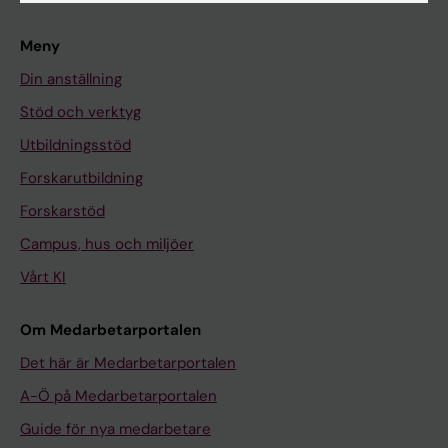
Meny
Din anställning
Stöd och verktyg
Utbildningsstöd
Forskarutbildning
Forskarstöd
Campus, hus och miljöer
Vårt KI
Om Medarbetarportalen
Det här är Medarbetarportalen
A-Ö på Medarbetarportalen
Guide för nya medarbetare