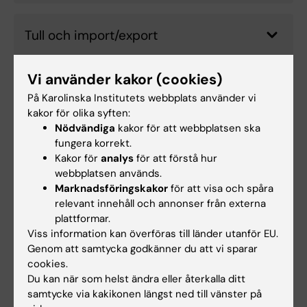
Tull och import/export
Vi använder kakor (cookies)
Narkotikaklassade preparat
På Karolinska Institutets webbplats använder vi
kakor för olika syften:
Nödvändiga
kakor för att webbplatsen ska
Animaliska biprodukter (ABP)
fungera korrekt.
Kakor för
analys
för att förstå hur
webbplatsen används.
Marknadsföringskakor
för att visa och spåra
Verktyg och stödmaterial
relevant innehåll och annonser från externa
plattformar.
Viss information kan överföras till länder utanför EU.
Kontakt och rådgivning
Genom att samtycka godkänner du att vi sparar
cookies.
Har du frågor eller behöver stöd i ditt projekt?
Du kan när som helst ändra eller återkalla ditt
Kontakta
vår samordnare vid
Compliance and
samtycke via kakikonen längst ned till vänster på
Data Office (CDO)
.