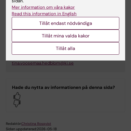
sidan.
Mer information om våra kakor
Read this information in English
Tina Hedblom
Tillåt endast nödvändiga
Samordnare Exportkontroll &
Tillåt mina valda kakor
Compliance
Telefon:
Tillåt alla
+46852487407
E-post:
tina.voosemaa.hedblom@ki.se
Hade du nytta av informationen på denna sida?
Yes
No
Redaktör:
Christina Rosqvist
Sidan uppdaterad:
2026-05-18